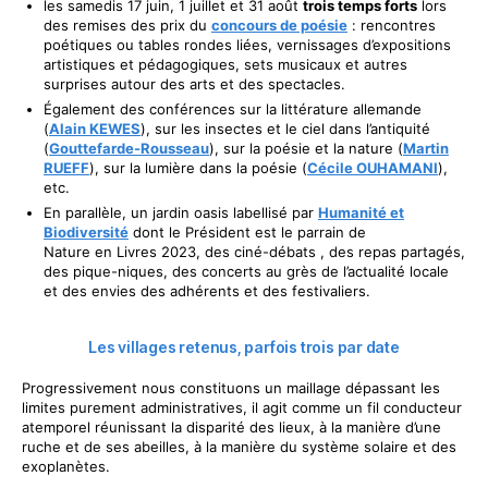
les samedis 17 juin, 1 juillet et 31 août
trois temps forts
lors
des remises des prix du
concours de poésie
: rencontres
poétiques ou tables rondes liées, vernissages d’expositions
artistiques et pédagogiques, sets musicaux et autres
surprises autour des arts et des spectacles.
Également des conférences sur la littérature allemande
(
Alain KEWES
), sur les insectes et le ciel dans l’antiquité
(
Gouttefarde-Rousseau
), sur la poésie et la nature (
Martin
RUEFF
), sur la lumière dans la poésie (
Cécile OUHAMANI
),
etc.
En parallèle, un jardin oasis labellisé par
Humanité et
Biodiversité
dont le Président est le parrain de
Nature en Livres 2023, des ciné-débats , des repas partagés,
des pique-niques, des concerts au grès de l’actualité locale
et des envies des adhérents et des festivaliers.
Les villages retenus, parfois trois par date
Progressivement nous constituons un maillage dépassant les
limites purement administratives, il agit comme un fil conducteur
atemporel réunissant la disparité des lieux, à la manière d’une
ruche et de ses abeilles, à la manière du système solaire et des
exoplanètes.