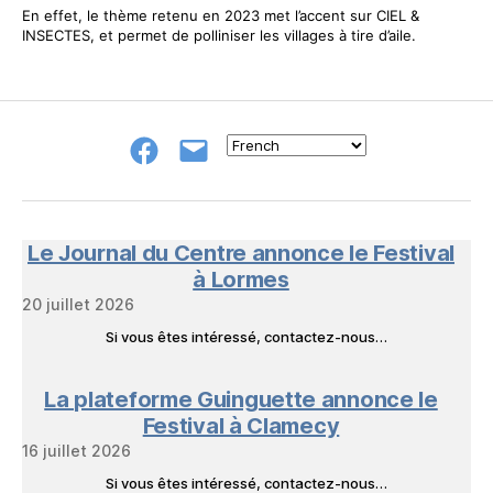
En effet, le thème retenu en 2023 met l’accent sur CIEL &
INSECTES, et permet de polliniser les villages à tire d’aile.
Groupe
E-
FB
mail
NeL
à
Nature
en
Le Journal du Centre annonce le Festival
Livres
à Lormes
20 juillet 2026
Si vous êtes intéressé, contactez-nous…
La plateforme Guinguette annonce le
Festival à Clamecy
16 juillet 2026
Si vous êtes intéressé, contactez-nous…