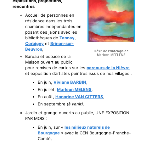
expositions, projections,
rencontres
Accueil de personnes en
résidence dans les trois
chambres indépendantes en
posant des jalons avec les
bibliothèques de
Tannay
,
Corbigny
et
Brinon-sur-
Beuvron
,
Désir de Printemps de
Marleen MEELENS
Bureau et espace de la
Maison ouvert au public,
pour remises de cartes sur les
parcours de la Nièvre
et exposition d’artistes peintres issus de nos villages :
En juin,
Viviane BARBIN
,
En juillet,
Marleen MELENS
,
En août,
Honorine VAN CITTERS
,
En septembre
(à venir)
.
Jardin et grange ouverts au public, UNE EXPOSITION
PAR MOIS :
En juin, sur «
les milieux naturels de
Bourgogne
» avec le CEN Bourgogne-Franche-
Comté,