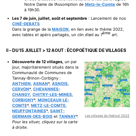
Notre Dame de l’Assomption de
Metz-le-Comte
de 16h
à 19h30.
Les 7 de juin, juillet, août et septembre
: Lancement de nos
CINÉ-DEBATS
Dans la grange de la
MAISON
, en lien avec le thème 2022,
ème
avec tables et apéro partagés, un clin d’œil au 7
art.
II –
DU 15 JUILLET > 12 AOUT :
É
COPO
É
TIQUE DE VILLAGES
Découverte de 12 villages,
un par
jour, majoritairement situés dans la
Communauté de Communes de
Tannay-Brinon-Corbigny :
ANTHIEN
,
ASNAN
*,
ASNOIS
,
CERVON
*,
CHEVANNES-
CHANGY
,
CHITRY-LES-MINES
,
CORBIGNY
*,
MONCEAUX-LE-
COMTE
*,
METZ-LE-COMTE
,
NEUFFONTAINES
*,
SAINT-
GERMAIN-DES-BOIS
et
TANNAY
*.
Les villages du festival 2022
Pour les situer, cliquez sur la carte
à droite.