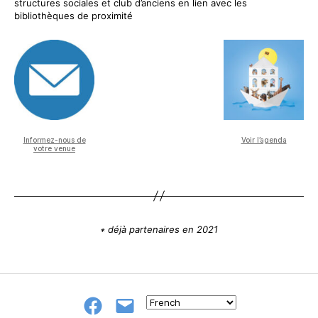
structures sociales et club d’anciens en lien avec les
bibliothèques de proximité
Informez-nous de
Voir l’agenda
votre venue
déjà partenaires en 2021
*
Groupe
E-