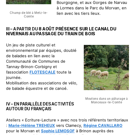
Bourgogne, et aux Gorges de Narvau
à Lormes dans le Parc du Morvan, en
Champ de blé à Metz-le-
lien avec les tiers lieux.
Comte
III – A PARTIR DU
8 AOÛT PRÉSENCE SUR LE CANAL DU
NIVERNAIS AU PASSAGE DU TRAIN DE BOIS
Un jeu de piste culturel et
environnemental par équipes, doublé
de balades en lien avec la
Communauté de Communes de
Tannay-Brinon-Corbigny et
l’association
FLOTESCALE
toute la
journée.
Mobilisation des associations de vélo,
de balade équestre et de canoé.
Moutons dans un pâturage à
Monceaux-le-Comte
IV – EN PARALLÈLE DES ACTIVITÉS
AUTOUR DU FRANÇAIS
Ateliers « Ecriture-Lecture » avec nos trois référents territoriaux
:
Marie-Hélène TREHEUX
vers Clamecy,
Régine CAVALLARO
pour le Morvan et
Sophie LEMOSOF
à Brinon auprès des