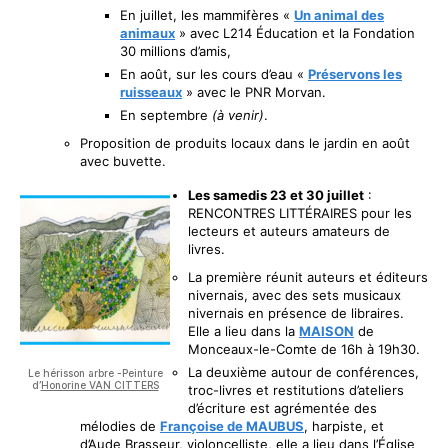
En juillet, les mammifères «
Un animal des
animaux
» avec L214 Éducation et la Fondation
30 millions d’amis,
En août, sur les cours d’eau «
Préservons les
ruisseaux
» avec le PNR Morvan.
En septembre
(à venir)
.
Proposition de produits locaux dans le jardin en août
avec buvette.
Les samedis 23 et 30 juillet
:
RENCONTRES LITTÉRAIRES pour les
lecteurs et auteurs amateurs de
livres.
La première réunit auteurs et éditeurs
nivernais, avec des sets musicaux
nivernais en présence de libraires.
Elle a lieu dans la
MAISON
de
Monceaux-le-Comte de 16h à 19h30.
La deuxième autour de conférences,
Le hérisson arbre -Peinture
d’
Honorine VAN CITTERS
troc-livres et restitutions d’ateliers
d’écriture est agrémentée des
mélodies de
Françoise de MAUBUS
, harpiste, et
d’Aude Brasseur, violoncelliste, elle a lieu dans l’Église