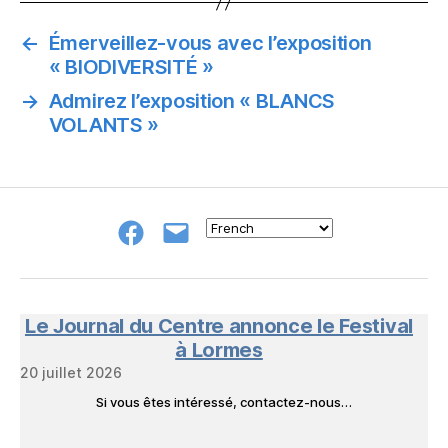
←
Émerveillez-vous avec l’exposition
« BIODIVERSITÉ »
→
Admirez l’exposition « BLANCS
VOLANTS »
Groupe
E-
FB
mail
NeL
à
Nature
en
Le Journal du Centre annonce le Festival
Livres
à Lormes
20 juillet 2026
Si vous êtes intéressé, contactez-nous…