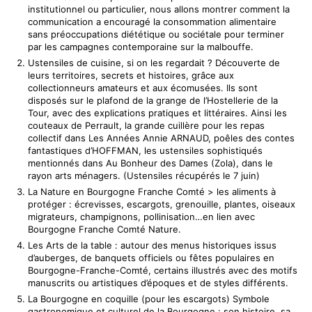
institutionnel ou particulier, nous allons montrer comment la
communication a encouragé la consommation alimentaire
sans préoccupations diététique ou sociétale pour terminer
par les campagnes contemporaine sur la malbouffe.
⁠Ustensiles de cuisine, si on les regardait ? Découverte de
leurs territoires, secrets et histoires, grâce aux
collectionneurs amateurs et aux écomusées. Ils sont
disposés sur le plafond de la grange de l’Hostellerie de la
Tour, avec des explications pratiques et littéraires. Ainsi les
couteaux de Perrault, la grande cuillère pour les repas
collectif dans Les Années Annie ARNAUD, poêles des contes
fantastiques d’HOFFMAN, les ustensiles sophistiqués
mentionnés dans Au Bonheur des Dames (Zola), dans le
rayon arts ménagers. (Ustensiles récupérés le 7 juin)
⁠La Nature en Bourgogne Franche Comté > les aliments à
protéger : écrevisses, escargots, grenouille, plantes, oiseaux
migrateurs, champignons, pollinisation…en lien avec
Bourgogne Franche Comté Nature.
⁠Les Arts de la table : autour des menus historiques issus
d’auberges, de banquets officiels ou fêtes populaires en
Bourgogne-Franche-Comté, certains illustrés avec des motifs
manuscrits ou artistiques d’époques et de styles différents.
La Bourgogne en coquille (pour les escargots) Symbole
gastronomique et culturel de la Bourgogne : son histoire, sa