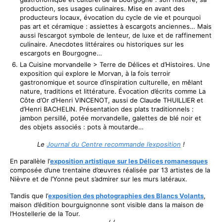
production, ses usages culinaires. Mise en avant des
producteurs locaux, évocation du cycle de vie et pourquoi
pas art et céramique : assiettes à escargots anciennes… Mais
aussi l’escargot symbole de lenteur, de luxe et de raffinement
culinaire. Anecdotes littéraires ou historiques sur les
escargots en Bourgogne…
⁠La Cuisine morvandelle > Terre de Délices et d’Histoires. Une
exposition qui explore le Morvan, à la fois terroir
gastronomique et source d’inspiration culturelle, en mêlant
nature, traditions et littérature. Évocation d’écrits comme La
Côte d’Or d’Henri VINCENOT, aussi de Claude THUILLIER et
d’Henri BACHELIN. Présentation des plats traditionnels :
jambon persillé, potée morvandelle, galettes de blé noir et
des objets associés : pots à moutarde…
Le
Journal du Centre recommande l’exposition
!
En parallèle l’
exposition artistique sur les Délices romanesques
composée d’une trentaine d’œuvres réalisée par 13 artistes de la
Nièvre et de l’Yonne peut s’admirer sur les murs latéraux.
Tandis que l’
exposition des photographies des Blancs Volants
,
maison d’édition bourguignonne sont visible dans la maison de
l’Hostellerie de la Tour.