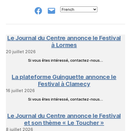
Groupe
E-
FB
mail
NeL
à
Nature
en
Le Journal du Centre annonce le Festival
Livres
à Lormes
20 juillet 2026
Si vous êtes intéressé, contactez-nous…
La plateforme Guinguette annonce le
Festival à Clamecy
16 juillet 2026
Si vous êtes intéressé, contactez-nous…
Le Journal du Centre annonce le Festival
et son thème « Le Toucher »
8 juillet 2026