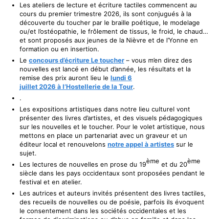
Les ateliers de lecture et écriture tactiles commencent au
cours du premier trimestre 2026, ils sont conjugués à la
découverte du toucher par le braille poétique, le modelage
ou/et l’ostéopathie, le frôlement de tissus, le froid, le chaud…
et sont proposés aux jeunes de la Nièvre et de l’Yonne en
formation ou en insertion.
Le
concours d’écriture Le toucher
– vous m’en direz des
nouvelles est lancé en début d’année, les résultats et la
remise des prix auront lieu le
lundi 6
juillet
2026 à l’Hostellerie de la Tour
.
.
Les expositions artistiques dans notre lieu culturel vont
présenter des livres d’artistes, et des visuels pédagogiques
sur les nouvelles et le toucher. Pour le volet artistique, nous
mettons en place un partenariat avec un graveur et un
éditeur local et renouvelons
notre appel à artistes
sur le
sujet.
ème
ème
Les lectures de nouvelles en prose du 19
et du 20
siècle dans les pays occidentaux sont proposées pendant le
festival et en atelier.
Les autrices et auteurs invités présentent des livres tactiles,
des recueils de nouvelles ou de poésie, parfois ils évoquent
le consentement dans les sociétés occidentales et les