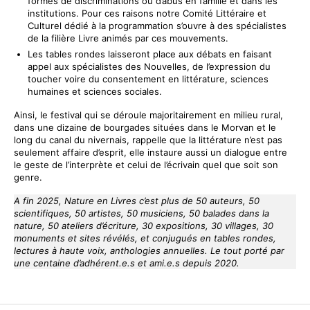
formes de discriminations ou d’abus en famille et dans les
institutions. Pour ces raisons notre Comité Littéraire et
Culturel dédié à la programmation s’ouvre à des spécialistes
de la filière Livre animés par ces mouvements.
Les tables rondes laisseront place aux débats en faisant
appel aux spécialistes des Nouvelles, de l’expression du
toucher voire du consentement en littérature, sciences
humaines et sciences sociales.
Ainsi, le festival qui se déroule majoritairement en milieu rural,
dans une dizaine de bourgades situées dans le Morvan et le
long du canal du nivernais, rappelle que la littérature n’est pas
seulement affaire d’esprit, elle instaure aussi un dialogue entre
le geste de l’interprète et celui de l’écrivain quel que soit son
genre.
A fin 2025, Nature en Livres c’est plus de 50 auteurs, 50
scientifiques, 50 artistes, 50 musiciens, 50 balades dans la
nature, 50 ateliers d’écriture, 30 expositions, 30 villages, 30
monuments et sites révélés, et conjugués en tables rondes,
lectures à haute voix, anthologies annuelles. Le tout porté par
une centaine d’adhérent.e.s et ami.e.s depuis 2020.