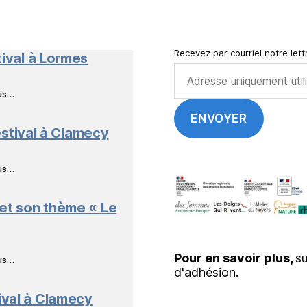
en
Livres
Recevez par courriel notre lettr
tival à Lormes
ous…
stival à Clamecy
ous…
 et son thème « Le
Pour en savoir plus,
su
ous…
d'adhésion.
ival à Clamecy