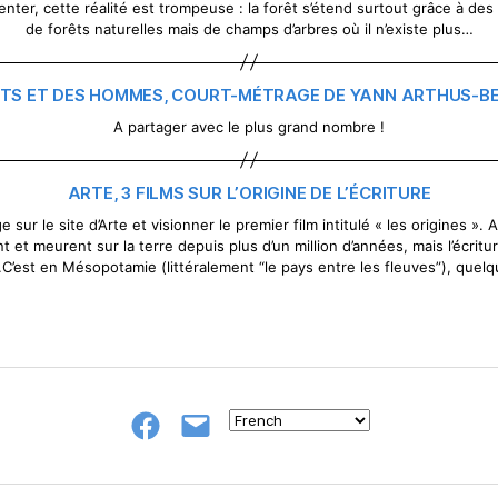
ter, cette réalité est trompeuse : la forêt s’étend surtout grâce à des pl
de forêts naturelles mais de champs d’arbres où il n’existe plus…
ÊTS ET DES HOMMES, COURT-MÉTRAGE DE YANN ARTHUS-BE
A partager avec le plus grand nombre !
ARTE, 3 FILMS SUR L’ORIGINE DE L’ÉCRITURE
e sur le site d’Arte et visionner le premier film intitulé « les origines ». 
t et meurent sur la terre depuis plus d’un million d’années, mais l’écrit
.C’est en Mésopotamie (littéralement “le pays entre les fleuves”), quel
Groupe
E-
FB
mail
NeL
à
Nature