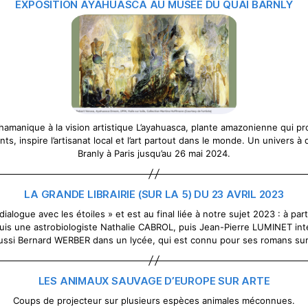
EXPOSITION AYAHUASCA AU MUSÉE DU QUAI BARNLY
hamanique à la vision artistique L’ayahuasca, plante amazonienne qui pr
ts, inspire l’artisanat local et l’art partout dans le monde. Un univers 
Branly à Paris jusqu’au 26 mai 2024.
LA GRANDE LIBRAIRIE (SUR LA 5) DU 23 AVRIL 2023
ialogue avec les étoiles » et est au final liée à notre sujet 2023 : à part
puis une astrobiologiste Nathalie CABROL, puis Jean-Pierre LUMINET interv
ussi Bernard WERBER dans un lycée, qui est connu pour ses romans su
LES ANIMAUX SAUVAGE D’EUROPE SUR ARTE
Coups de projecteur sur plusieurs espèces animales méconnues.