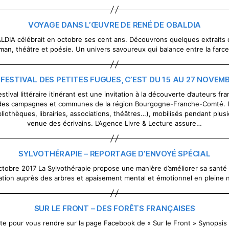
VOYAGE DANS L’ŒUVRE DE RENÉ DE OBALDIA
ALDIA célébrait en octobre ses cent ans. Découvrons quelques extraits 
man, théâtre et poésie. Un univers savoureux qui balance entre la farc
 FESTIVAL DES PETITES FUGUES, C’EST DU 15 AU 27 NOVEM
stival littéraire itinérant est une invitation à la découverte d’auteurs f
es campagnes et communes de la région Bourgogne-Franche-Comté. Il
liothèques, librairies, associations, théâtres…), mobilisés pendant plus
venue des écrivains. L’Agence Livre & Lecture assure…
SYLVOTHÉRAPIE – REPORTAGE D’ENVOYÉ SPÉCIAL
tobre 2017 La Sylvothérapie propose une manière d’améliorer sa santé 
ation auprès des arbres et apaisement mental et émotionnel en pleine 
SUR LE FRONT – DES FORÊTS FRANÇAISES
te pour vous rendre sur la page Facebook de « Sur le Front » Synopsis : 