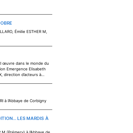
TOBRE
LLARO, Émilie ESTHER M,
RI œuvre dans le monde du
tion Emergence Elisabeth
, direction d’acteurs à…
RI à l’Abbaye de Corbigny
ITION… LES MARDIS À
M (Prémery) à l’Abbaye de