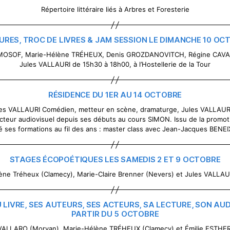
Répertoire littéraire liés à Arbres et Foresterie
URES, TROC DE LIVRES & JAM SESSION LE DIMANCHE 10 OC
LEMOSOF, Marie-Hélène TRÉHEUX, Denis GROZDANOVITCH, Régine CAVA
Jules VALLAURI de 15h30 à 18h00, à l’Hostellerie de la Tour
RÉSIDENCE DU 1ER AU 14 OCTOBRE
ules VALLAURI Comédien, metteur en scène, dramaturge, Jules VALLAU
secteur audiovisuel depuis ses débuts au cours SIMON. Issu de la promo
é ses formations au fil des ans : master class avec Jean-Jacques BENEIX
STAGES ÉCOPOÉTIQUES LES SAMEDIS 2 ET 9 OCTOBRE
ène Tréheux (Clamecy), Marie-Claire Brenner (Nevers) et Jules VALLAU
 LIVRE, SES AUTEURS, SES ACTEURS, SA LECTURE, SON AUD
PARTIR DU 5 OCTOBRE
AVALLARO (Morvan), Marie-Hélène TRÉHEUX (Clamecy) et Émilie ESTHER 