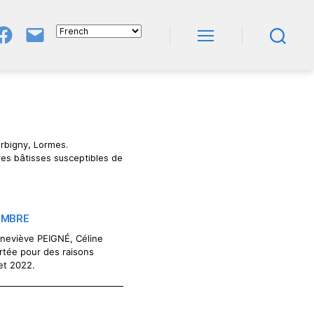
Groupe
E-
FB
Mail
Menu
Recherche
NeL
À
Nature
En
Livres
orbigny, Lormes.
tres bâtisses susceptibles de
EMBRE
neviève PEIGNÉ, Céline
tée pour des raisons
et 2022.