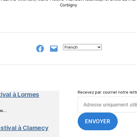
Corbigny
Groupe
E-
FB
mail
NeL
à
Nature
en
Livres
Recevez par courriel notre lettr
tival à Lormes
ous…
stival à Clamecy