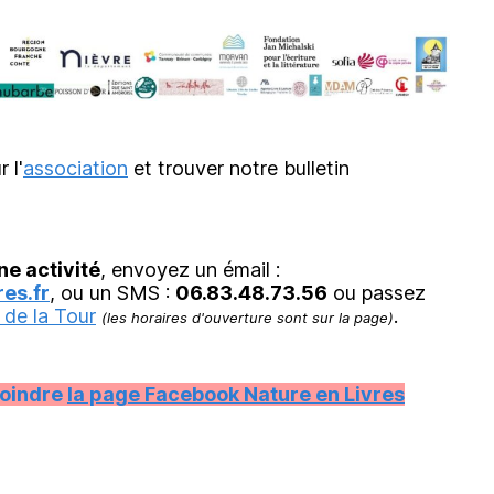
r l'
association
et trouver notre bulletin
ne activité
, envoyez un émail :
es.fr
, ou un SMS :
06.83.48.73.56
ou passez
 de la Tour
.
(les horaires d'ouverture sont sur la page)
joindre
la page Facebook Nature en Livres