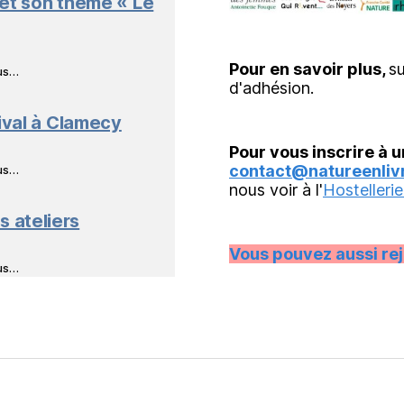
 et son thème « Le
Pour en savoir plus,
su
ous…
d'adhésion.
ival à Clamecy
Pour vous inscrire à u
contact@natureenlivr
ous…
nous voir à l'
Hostellerie
s ateliers
Vous pouvez aussi re
ous…