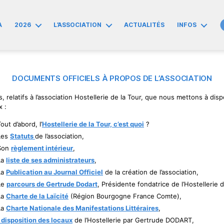
A
2026
L’ASSOCIATION
ACTUALITÉS
INFOS
DOCUMENTS OFFICIELS À PROPOS DE L’ASSOCIATION
, relatifs à l’association Hostellerie de la Tour, que nous mettons à dis
x :
out d’abord, l’
Hostellerie de la Tour, c’est quoi
?
Les
Statuts
de l’association,
Son
règlement intérieur
,
La
liste de ses administrateurs
,
La
Publication au Journal Officiel
de la création de l’association,
Le
parcours de Gertrude Dodart
, Présidente fondatrice de l’Hostellerie d
La
Charte de la Laïcité
(Région Bourgogne France Comte),
La
Charte Nationale des Manifestations Littéraires
,
 disposition des locaux
de l’Hostellerie par Gertrude DODART,