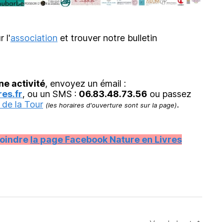
r l'
association
et trouver notre bulletin
ne activité
, envoyez un émail :
es.fr
, ou un SMS :
06.83.48.73.56
ou passez
 de la Tour
.
(les horaires d'ouverture sont sur la page)
joindre
la page Facebook Nature en Livres