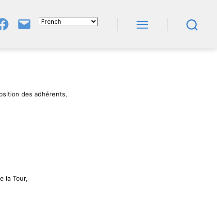
Groupe
E-
FB
Mail
Menu
Recherche
NeL
À
Nature
En
Livres
position des adhérents,
e la Tour,