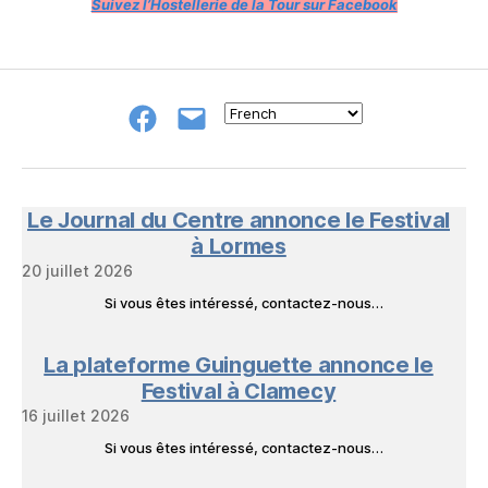
Suivez l’Hostellerie de la Tour sur Facebook
Groupe
E-
FB
mail
NeL
à
Nature
en
Le Journal du Centre annonce le Festival
Livres
à Lormes
20 juillet 2026
Si vous êtes intéressé, contactez-nous…
La plateforme Guinguette annonce le
Festival à Clamecy
16 juillet 2026
Si vous êtes intéressé, contactez-nous…