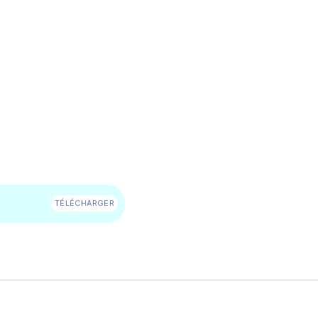
de La Ravoire
TÉLÉCHARGER
MUS
de Paris