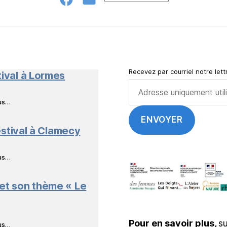
Groupe
E-
FB
mail
NeL
à
Nature
Séverine LANGLO
en
Livres
Recevez par courriel notre lettr
tival à Lormes
ous…
stival à Clamecy
Noé BEZBORODKO – de
ous…
 et son thème « Le
Régis LEFORT
Pour en savoir plus,
su
ous…