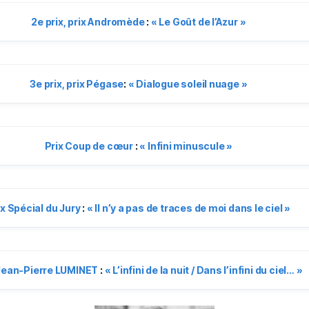
2e prix, prix Andromède
:
«
Le Goût de l’Azur
»
3e prix, prix Pégase
:
«
Dialogue soleil nuage
»
Prix Coup de cœur
:
«
Infini minuscule
»
ix Spécial du Jury
:
«
Il n’y a pas de traces de moi dans le ciel
»
 Jean-Pierre LUMINET
:
«
L’infini de la nuit / Dans l’infini du ciel…
»