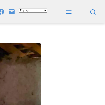
Groupe
E-
FB
Mail
Menu
Recherche
NeL
À
Nature
En
Livres
R