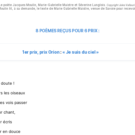
Le poète Jacques Moulin, Marie-Gabrielle Maistre et Séverine Langlois.
Copyright Jules Vallauri
ulin lit, à sa demande, le texte de Marie Gabrielle Maistre, venue de Savoie pour recevoi
8 POÈMES REÇUS POUR 6 PRIX
:
1er prix, prix Orion
:
« Je suis du ciel »
e doute !
s les oiseaux
les vois passer
r chant,
r écris
er en douce