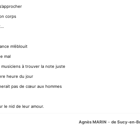
 s’approcher
mon corps
nt…
ance m’éblouit
de mal
 musiciens à trouver la note juste
ière heure du jour
nnerait pas de cœur aux hommes
ur le nid de leur amour.
Agnès MARIN
–
de Sucy-en-Br