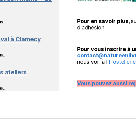
Pour en savoir plus,
su
ous…
d'adhésion.
ival à Clamecy
Pour vous inscrire à u
contact@natureenlivr
ous…
nous voir à l'
Hostellerie
s ateliers
Vous pouvez aussi re
ous…