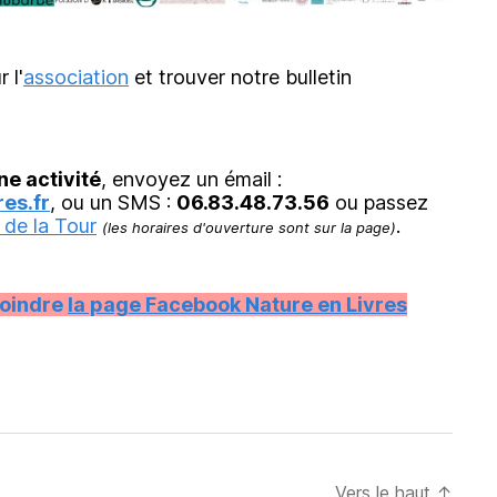
r l'
association
et trouver notre bulletin
ne activité
, envoyez un émail :
es.fr
, ou un SMS :
06.83.48.73.56
ou passez
 de la Tour
.
(les horaires d'ouverture sont sur la page)
joindre
la page Facebook Nature en Livres
Vers le haut
↑