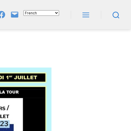
Groupe
E-
FB
Mail
Menu
Recherche
NeL
À
Nature
En
Livres