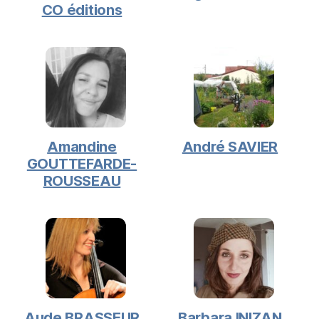
CO éditions
Amandine
André SAVIER
GOUTTEFARDE-
ROUSSEAU
Aude BRASSEUR
Barbara INIZAN