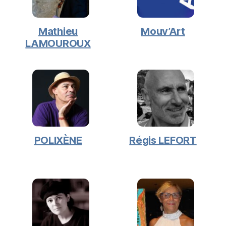
Mathieu
Mouv’Art
LAMOUROUX
POLIXÈNE
Régis LEFORT