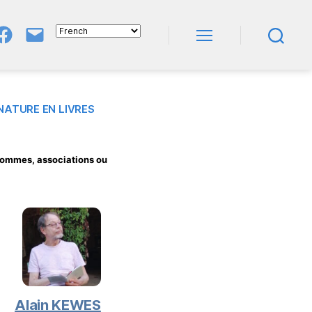
Groupe
E-
FB
Mail
Menu
Recherche
NeL
À
Nature
En
Livres
NATURE EN LIVRES
 hommes,
associations ou
Alain KEWES