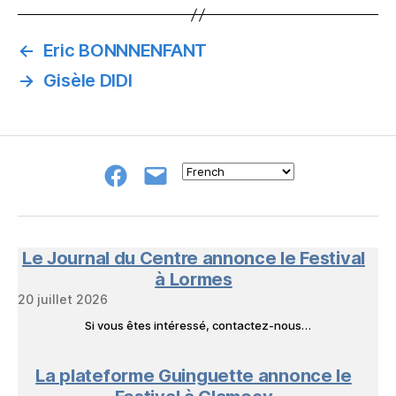
←
Eric BONNNENFANT
→
Gisèle DIDI
Groupe
E-
FB
mail
NeL
à
Nature
en
Le Journal du Centre annonce le Festival
Livres
à Lormes
20 juillet 2026
Si vous êtes intéressé, contactez-nous…
La plateforme Guinguette annonce le