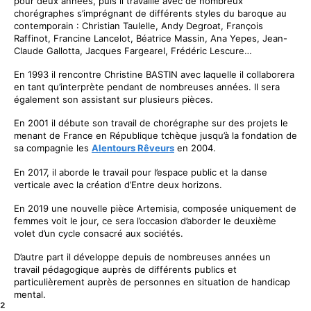
pour deux années, puis il travaille avec de nombreux
chorégraphes s’imprégnant de différents styles du baroque au
contemporain : Christian Taulelle, Andy Degroat, François
Raffinot, Francine Lancelot, Béatrice Massin, Ana Yepes, Jean-
Claude Gallotta, Jacques Fargearel, Frédéric Lescure…
En 1993 il rencontre Christine BASTIN avec laquelle il collaborera
en tant qu’interprète pendant de nombreuses années. Il sera
également son assistant sur plusieurs pièces.
En 2001 il débute son travail de chorégraphe sur des projets le
menant de France en République tchèque jusqu’à la fondation de
sa compagnie les
Alentours Rêveurs
en 2004.
En 2017, il aborde le travail pour l’espace public et la danse
verticale avec la création d’Entre deux horizons.
En 2019 une nouvelle pièce Artemisia, composée uniquement de
femmes voit le jour, ce sera l’occasion d’aborder le deuxième
volet d’un cycle consacré aux sociétés.
D’autre part il développe depuis de nombreuses années un
travail pédagogique auprès de différents publics et
particulièrement auprès de personnes en situation de handicap
mental.
²