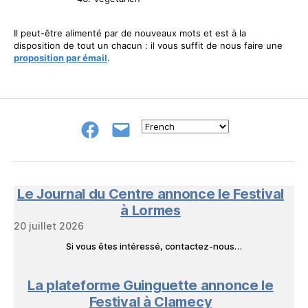
Il peut-être alimenté par de nouveaux mots et est à la
disposition de tout un chacun : il vous suffit de nous faire une
proposition par émail
.
Groupe
E-
FB
mail
NeL
à
Nature
en
Le Journal du Centre annonce le Festival
Livres
à Lormes
20 juillet 2026
Si vous êtes intéressé, contactez-nous…
La plateforme Guinguette annonce le
Festival à Clamecy