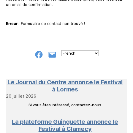
un émail de confirmation.
Erreur :
Formulaire de contact non trouvé !
Groupe
E-
FB
mail
NeL
à
Nature
en
Le Journal du Centre annonce le Festival
Livres
à Lormes
20 juillet 2026
Si vous êtes intéressé, contactez-nous…
La plateforme Guinguette annonce le
Festival à Clamecy