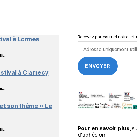
FB
mail
NeL
à
Nature
en
Livres
Recevez par courriel notre lettr
tival à Lormes
ous…
stival à Clamecy
ous…
 et son thème « Le
Pour en savoir plus,
su
ous…
d'adhésion.