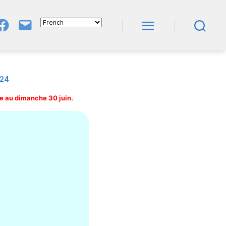
Groupe
E-
FB
Mail
Menu
Recherche
NeL
À
Nature
En
Livres
24
ée au dimanche 30 juin.