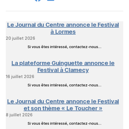
Groupe
E-
FB
mail
NeL
à
Nature
en
Le Journal du Centre annonce le Festival
Livres
à Lormes
20 juillet 2026
Si vous êtes intéressé, contactez-nous…
La plateforme Guinguette annonce le
Festival à Clamecy
16 juillet 2026
Si vous êtes intéressé, contactez-nous…
Le Journal du Centre annonce le Festival
et son thème « Le Toucher »
8 juillet 2026
Si vous êtes intéressé, contactez-nous…