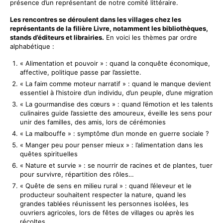
présence d’un représentant de notre comité littéraire.
Les rencontres se déroulent dans les villages chez les
représentants de la filière Livre, notamment les bibliothèques,
stands d’éditeurs et librairies.
En voici les thèmes par ordre
alphabétique :
« Alimentation et pouvoir » : quand la conquête économique,
affective, politique passe par l’assiette.
« La faim comme moteur narratif » : quand le manque devient
essentiel à l’histoire d’un individu, d’un peuple, d’une migration
« La gourmandise des cœurs » : quand l’émotion et les talents
culinaires guide l’assiette des amoureux, éveille les sens pour
unir des familles, des amis, lors de cérémonies
« La malbouffe » : symptôme d’un monde en guerre sociale ?
« Manger peu pour penser mieux » : l’alimentation dans les
quêtes spirituelles
« Nature et survie » : se nourrir de racines et de plantes, tuer
pour survivre, répartition des rôles…
« Quête de sens en milieu rural » : quand l’éleveur et le
producteur souhaitent respecter la nature, quand les
grandes tablées réunissent les personnes isolées, les
ouvriers agricoles, lors de fêtes de villages ou après les
récoltes