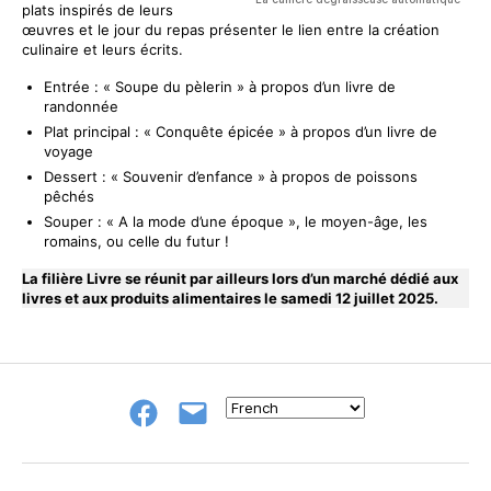
plats inspirés de leurs
œuvres et le jour du repas présenter le lien entre la création
culinaire et leurs écrits.
Entrée : « Soupe du pèlerin » à propos d’un livre de
randonnée
Plat principal : « Conquête épicée » à propos d’un livre de
voyage
Dessert : « Souvenir d’enfance » à propos de poissons
pêchés
Souper : « A la mode d’une époque », le moyen-âge, les
romains, ou celle du futur !
La filière Livre se réunit par ailleurs lors d’un marché dédié aux
livres et aux produits alimentaires le samedi 12 juillet 2025.
Groupe
E-
FB
mail
NeL
à
Nature