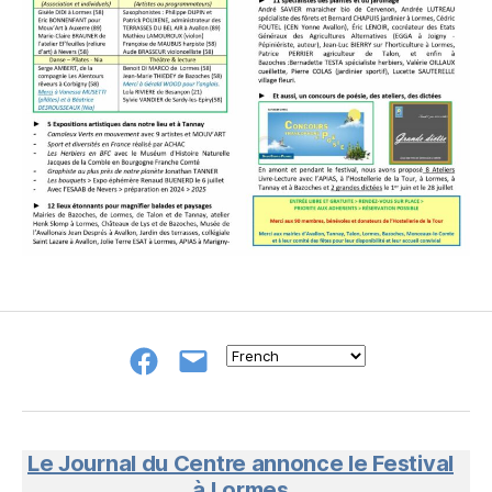
Groupe
E-
FB
mail
NeL
à
Nature
en
Le Journal du Centre annonce le Festival
Livres
à Lormes