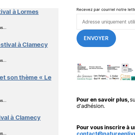
Recevez par courriel notre lettr
tival à Lormes
ous…
stival à Clamecy
ous…
 et son thème « Le
Pour en savoir plus,
su
ous…
d'adhésion.
ival à Clamecy
Pour vous inscrire à u
contact@natureenlivr
ous…