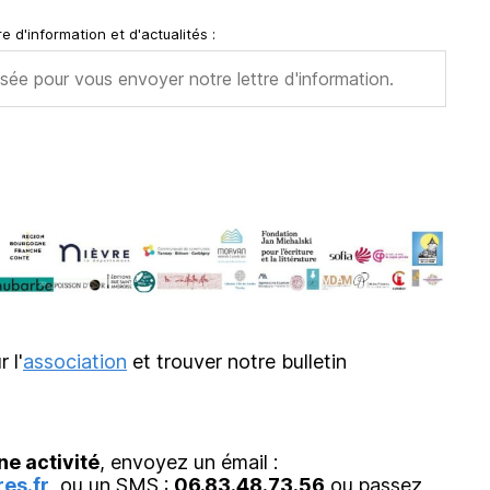
e d'information et d'actualités :
r l'
association
et trouver notre bulletin
ne activité
, envoyez un émail :
es.fr
, ou un SMS :
06.83.48.73.56
ou passez