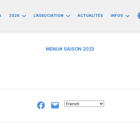
A
2026
L’ASSOCIATION
ACTUALITÉS
INFOS
MENU# SAISON 2023
Groupe
E-
FB
mail
NeL
à
Nature
en
Livres