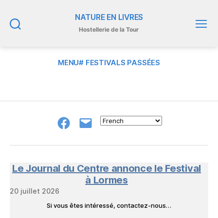
NATURE EN LIVRES
Hostellerie de la Tour
Recherche
Menu
MENU# FESTIVALS PASSÉES
Groupe
E-
FB
mail
NeL
à
Nature
en
Le Journal du Centre annonce le Festival
Livres
à Lormes
20 juillet 2026
Si vous êtes intéressé, contactez-nous…