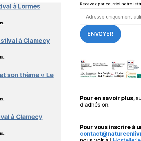
Recevez par courriel notre lettr
tival à Lormes
ous…
stival à Clamecy
ous…
 et son thème « Le
Pour en savoir plus,
su
ous…
d'adhésion.
ival à Clamecy
Pour vous inscrire à u
contact@natureenlivr
ous…
nous voir à l'
Hostellerie