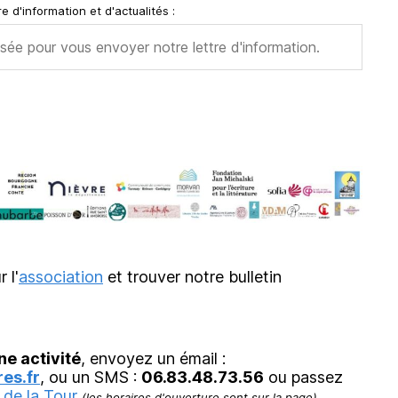
e d'information et d'actualités :
r l'
association
et trouver notre bulletin
ne activité
, envoyez un émail :
es.fr
, ou un SMS :
06.83.48.73.56
ou passez
 de la Tour
.
(les horaires d'ouverture sont sur la page)