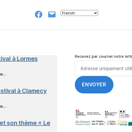
Groupe
E-
FB
mail
NeL
à
Nature
en
Livres
Recevez par courriel notre lettr
tival à Lormes
ous…
stival à Clamecy
ous…
 et son thème « Le