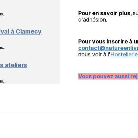
Pour en savoir plus,
su
ous…
d'adhésion.
ival à Clamecy
Pour vous inscrire à u
contact@natureenlivr
ous…
nous voir à l'
Hostellerie
s ateliers
Vous pouvez aussi re
ous…