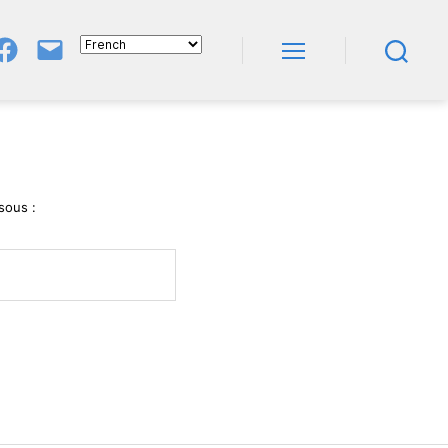
Groupe
E-
FB
Mail
Menu
Recherche
NeL
À
Nature
En
Livres
sous :