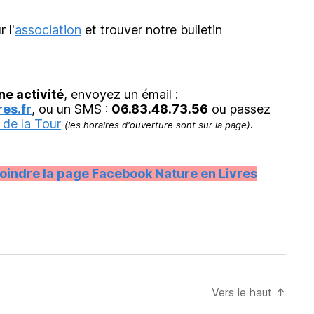
r l'
association
et trouver notre bulletin
ne activité
, envoyez un émail :
es.fr
, ou un SMS :
06.83.48.73.56
ou passez
 de la Tour
.
(les horaires d'ouverture sont sur la page)
joindre
la page Facebook Nature en Livres
Vers le haut
↑