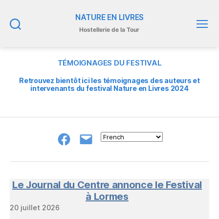
NATURE EN LIVRES
Hostellerie de la Tour
Recherche
Menu
TÉMOIGNAGES DU FESTIVAL
Retrouvez bientôt ici les
témoignages des auteurs et
intervenants du festival Nature en Livres 2024
Groupe
E-
FB
mail
NeL
à
Nature
en
Le Journal du Centre annonce le Festival
Livres
à Lormes
20 juillet 2026