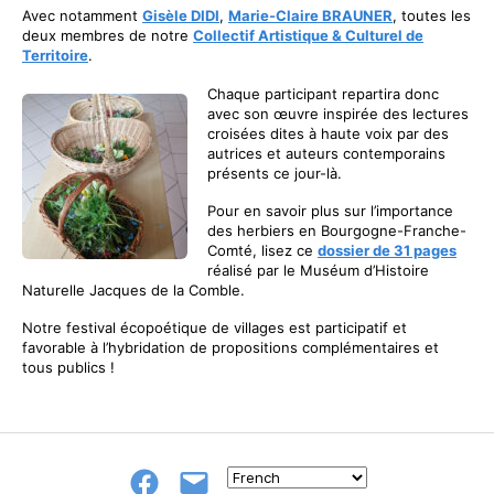
Avec notamment
Gisèle DIDI
,
Marie-Claire BRAUNER
, toutes les
deux membres de notre
Collectif Artistique & Culturel de
Territoire
.
Chaque participant repartira donc
avec son œuvre inspirée des lectures
croisées dites à haute voix par des
autrices et auteurs contemporains
présents ce jour-là.
Pour en savoir plus sur l’importance
des herbiers en Bourgogne-Franche-
Comté, lisez ce
dossier de 31 pages
réalisé par le Muséum d’Histoire
Naturelle Jacques de la Comble.
Notre festival écopoétique de villages est participatif et
favorable à l’hybridation de propositions complémentaires et
tous publics !
Groupe
E-