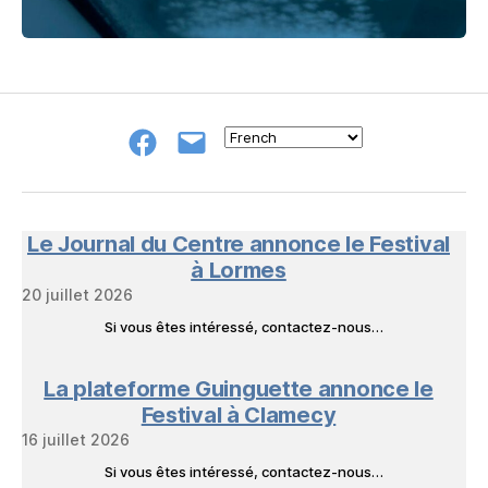
Groupe
E-
FB
mail
NeL
à
Nature
en
Le Journal du Centre annonce le Festival
Livres
à Lormes
20 juillet 2026
Si vous êtes intéressé, contactez-nous…
La plateforme Guinguette annonce le
Festival à Clamecy
16 juillet 2026
Si vous êtes intéressé, contactez-nous…