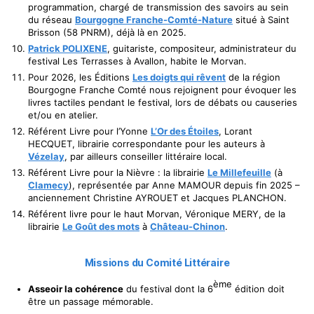
programmation, chargé de transmission des savoirs au sein
du réseau
Bourgogne Franche-Comté-Nature
situé à Saint
Brisson (58 PNRM), déjà là en 2025.
Patrick POLIXENE
, guitariste, compositeur, administrateur du
festival Les Terrasses à Avallon, habite le Morvan.
Pour 2026, les Éditions
Les doigts qui rêvent
de la région
Bourgogne Franche Comté nous rejoignent pour évoquer les
livres tactiles pendant le festival, lors de débats ou causeries
et/ou en atelier.
Référent Livre pour l’Yonne
L’Or des Étoiles
, Lorant
HECQUET, librairie correspondante pour les auteurs à
Vézelay
, par ailleurs conseiller littéraire local.
Référent Livre pour la Nièvre : la librairie
Le Millefeuille
(à
Clamecy
), représentée par Anne MAMOUR depuis fin 2025 –
anciennement Christine AYROUET et Jacques PLANCHON.
Référent livre pour le haut Morvan, Véronique MERY, de la
librairie
Le Goût des mots
à
Château-Chinon
.
Missions du Comité Littéraire
ème
Asseoir la cohérence
du festival dont la 6
édition doit
être un passage mémorable.