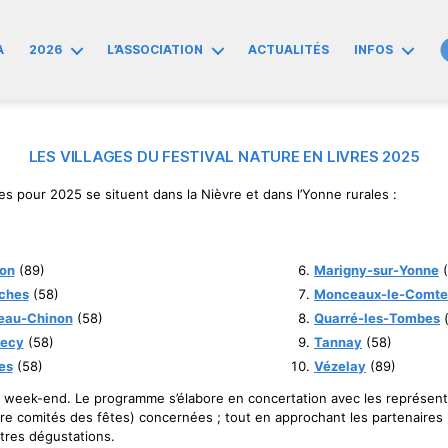
A
2026
L’ASSOCIATION
ACTUALITÉS
INFOS
LES VILLAGES DU FESTIVAL NATURE EN LIVRES 2025
es pour 2025 se situent dans la Nièvre et dans l’Yonne rurales :
lon
(89)
Marigny-sur-Yonne
(
ches
(58)
Monceaux-le-Comte
eau-Chinon
(58)
Quarré-les-Tombes
(
ecy
(58)
Tannay
(58)
es
(58)
Vézelay
(89)
r week-end. Le programme s’élabore en concertation avec les représent
oire comités des fêtes) concernées ; tout en approchant les partenaires
tres dégustations.