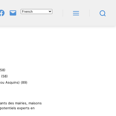
Groupe
E-
FB
Mail
Menu
Recherche
NeL
À
Nature
En
Livres
58)
(58)
ou Asquins) (89)
ants des mairies, maisons
 potentiels experts en