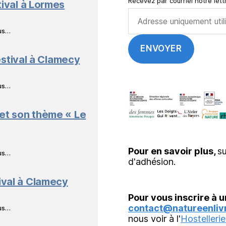
Recevez par courriel notre lettr
tival à Lormes
ous…
stival à Clamecy
ous…
 et son thème « Le
Pour en savoir plus,
su
ous…
d'adhésion.
ival à Clamecy
Pour vous inscrire à u
contact@natureenlivr
ous…
nous voir à l'
Hostellerie