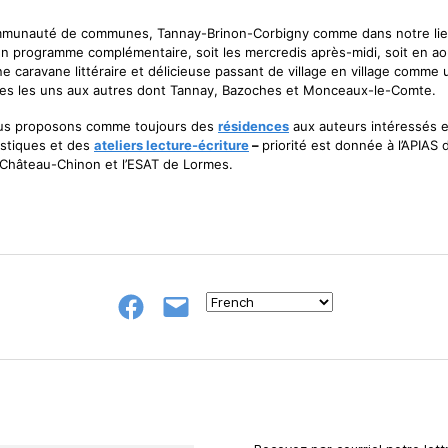
ommunauté de communes, Tannay-Brinon-Corbigny comme dans notre lieu
n programme complémentaire, soit les mercredis après-midi, soit en ao
e caravane littéraire et délicieuse passant de village en village comme un
illages les uns aux autres dont Tannay, Bazoches et Monceaux-le-Comte.
 nous proposons comme toujours des
résidences
aux auteurs intéressés e
tistiques et des
ateliers lecture-écriture
–
priorité est donnée à l’APIAS
Château-Chinon et l’ESAT de Lormes.
Groupe
E-
FB
mail
NeL
à
Nature
en
Livres