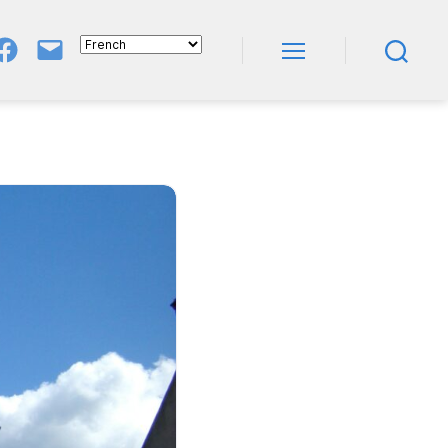
Groupe
E-
FB
Mail
Menu
Recherche
NeL
À
Nature
En
Livres