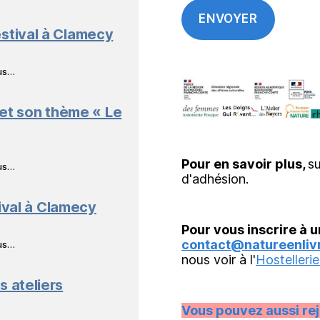
stival à Clamecy
ous…
 et son thème « Le
Pour en savoir plus,
su
ous…
d'adhésion.
ival à Clamecy
Pour vous inscrire à u
contact@natureenlivr
ous…
nous voir à l'
Hostellerie
s ateliers
Vous pouvez aussi re