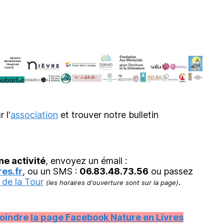
r l'
association
et trouver notre bulletin
ne activité
, envoyez un émail :
es.fr
, ou un SMS :
06.83.48.73.56
ou passez
 de la Tour
.
(les horaires d'ouverture sont sur la page)
joindre
la page Facebook Nature en Livres