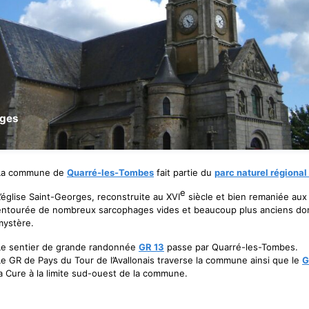
rges
La commune de
Quarré-les-Tombes
fait partie du
parc naturel régiona
e
L’église Saint-Georges, reconstruite au XVI
siècle et bien remaniée aux 
entourée de nombreux sarcophages vides et beaucoup plus anciens dont 
mystère.
Le sentier de grande randonnée
GR 13
passe par Quarré-les-Tombes.
Le GR de Pays du Tour de l’Avallonais traverse la commune ainsi que le
G
la Cure à la limite sud-ouest de la commune.