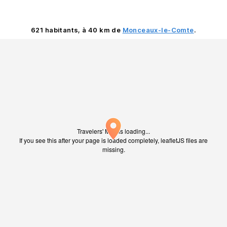
621 habitants, à 40 km de
Monceaux-le-Comte
.
Travelers' Map is loading...
If you see this after your page is loaded completely, leafletJS files are
missing.