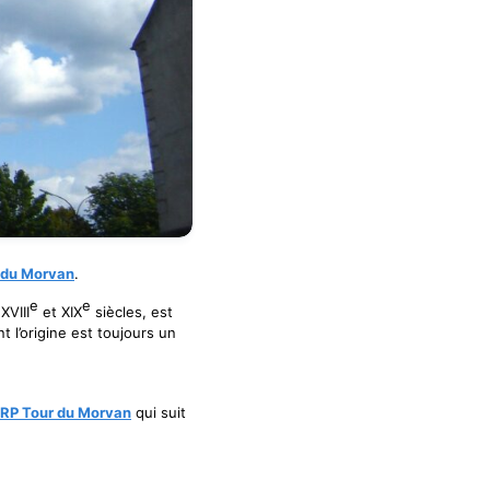
l du Morvan
.
e
e
XVIII
et XIX
siècles, est
l’origine est toujours un
RP Tour du Morvan
qui suit