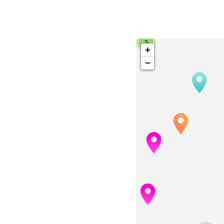
3
+
−
4
2
37
2