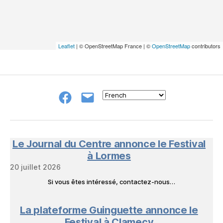
Leaflet
| © OpenStreetMap France | ©
OpenStreetMap
contributors
Groupe
E-
FB
mail
NeL
à
Nature
en
Le Journal du Centre annonce le Festival
Livres
à Lormes
20 juillet 2026
Si vous êtes intéressé, contactez-nous…
La plateforme Guinguette annonce le
Festival à Clamecy