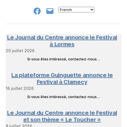
Groupe
E-
FB
mail
NeL
à
Nature
en
Le Journal du Centre annonce le Festival
Livres
à Lormes
20 juillet 2026
Si vous êtes intéressé, contactez-nous…
La plateforme Guinguette annonce le
Festival à Clamecy
16 juillet 2026
Si vous êtes intéressé, contactez-nous…
Le Journal du Centre annonce le Festival
et son thème « Le Toucher »
8 juillet 2026