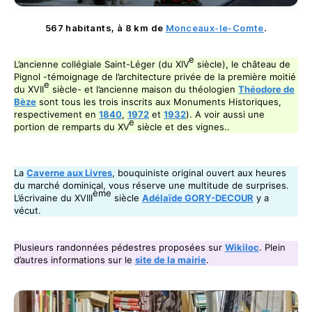
567 habitants, à 8 km de
Monceaux-le-Comte
.
e
L’ancienne collégiale Saint-Léger (du XIV
siècle), le château de
Pignol -témoignage de l’architecture privée de la première moitié
e
du XVII
siècle- et l’ancienne maison du théologien
Théodore de
Bèze
sont tous les trois inscrits aux Monuments Historiques,
respectivement en
1840
,
1972
et
1932
). A voir aussi une
e
portion de remparts du XV
siècle et des vignes..
La
Caverne aux Livres
, bouquiniste original ouvert aux heures
du marché dominical, vous réserve une multitude de surprises.
ème
L’écrivaine du XVIII
siècle
Adélaïde GORY-DECOUR
y a
vécut.
Plusieurs randonnées pédestres proposées sur
Wikiloc
. Plein
d’autres informations sur le
site de la mairie
.