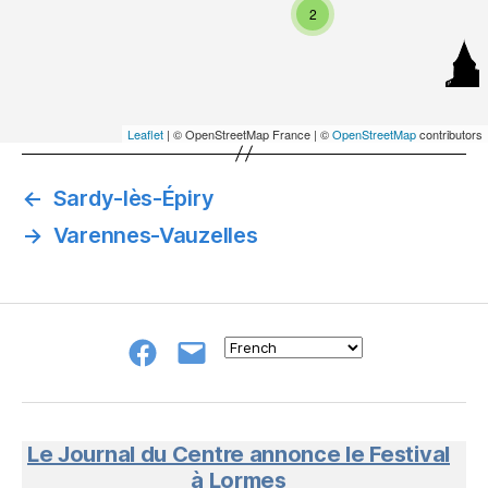
2
Leaflet
| © OpenStreetMap France | ©
OpenStreetMap
contributors
←
Sardy-lès-Épiry
→
Varennes-Vauzelles
Groupe
E-
FB
mail
NeL
à
Nature
en
Le Journal du Centre annonce le Festival
Livres
à Lormes