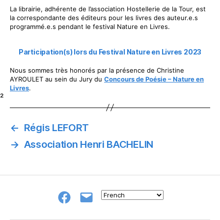
La librairie, adhérente de l’association Hostellerie de la Tour, est
la correspondante des éditeurs pour les livres des auteur.e.s
programmé.e.s pendant le festival Nature en Livres.
Participation(s) lors du Festival Nature en Livres 2023
Nous sommes très honorés par la présence de Christine
AYROULET au sein du Jury du
Concours de Poésie – Nature en
Livres
.
²
←
Régis LEFORT
→
Association Henri BACHELIN
Groupe
E-
FB
mail
NeL
à