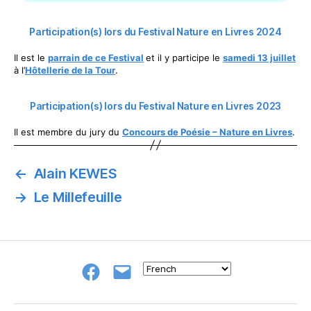
Participation(s) lors du Festival Nature en Livres 2024
Il est le
parrain de ce Festival
et il y participe le
samedi 13 juillet
à l’
Hôtellerie de la Tour
.
Participation(s) lors du Festival Nature en Livres 2023
Il est membre du jury du
Concours de Poésie – Nature en Livres
.
←
Alain KEWES
→
Le Millefeuille
Groupe
E-
FB
mail
NeL
à