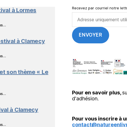
Recevez par courriel notre lettr
tival à Lormes
ous…
stival à Clamecy
ous…
 et son thème « Le
Pour en savoir plus,
su
ous…
d'adhésion.
ival à Clamecy
Pour vous inscrire à u
contact@natureenlivr
ous…