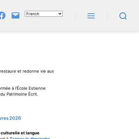
Groupe
E-
FB
Mail
Menu
Recherche
NeL
À
Nature
En
Livres
 restaure et redonne vie aux
ormée à l’École Estienne
du Patrimoine Écrit.
Livres 2026
culturelle et langue
ival à
Tannay le dimanche