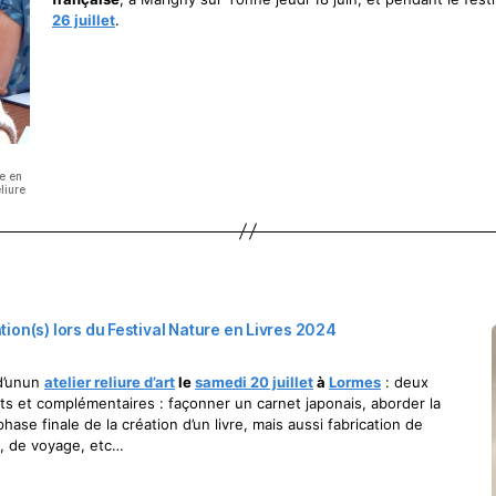
26 juillet
.
e en
liure
tion(s) lors du Festival Nature en Livres 2024
 d’unun
atelier
reliure d’art
le
samedi 20 juillet
à
Lormes
: deux
ts et complémentaires : façonner un carnet japonais, aborder la
ase finale de la création d’un livre, mais aussi fabrication de
n, de voyage, etc…