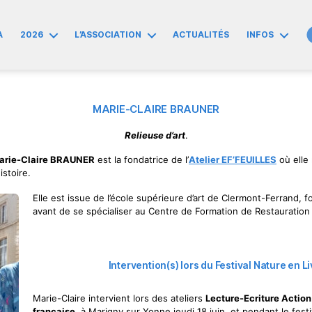
A
2026
L’ASSOCIATION
ACTUALITÉS
INFOS
MARIE-CLAIRE BRAUNER
Relieuse d’art
.
arie-Claire BRAUNER
est la fondatrice de l’
Atelier EF’FEUILLES
où elle
istoire.
Elle est issue de l’école supérieure d’art de Clermont-Ferrand, f
avant de se spécialiser au Centre de Formation de Restauration 
Intervention(s) lors du Festival Nature en 
Marie-Claire intervient lors des ateliers
Lecture-Ecriture Action 
française
, à Marigny sur Yonne jeudi 18 juin, et pendant le fest