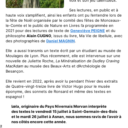
voix et son jeu talentueux.
Ses lectures, en public et à
haute voix s’amplifient, ainsi les enfants ont pu l’entendre lors de
la fête de Noël organisée par le comité des fêtes de Monceaux-
le-Comte et le public de Nature en Livres l’a programmée en
2021 pour des lectures de texte de
Geneviève PEIGNE
et du
philosophe
Alain CUGNO
, issus du livre, Ma Vie de libellule, avec
des photographies de
Daniel MAGNIN
.
Elle a aussi transmis un texte écrit par un étudiant au musée de
Moulages de Lyon. Plus récemment, elle est intervenue sur une
nouvelle de Juliette Roche,
La Minéralisation de Dudley Craving
Mac’Adam
au musée des Beaux-Arts et d’Archéologie de
Besançon.
Elle revient en 2022, après avoir lu pendant l’hiver des extraits
de Quatre-vingt-treize livre de Victor Hugo pour le musée
éponyme, des sonnets de Ronsard et même des textes en
espagnol !
Lola, originaire du Pays Nivernais Morvan interprète
des textes le vendredi 15 juillet à Saint-Germain-des-Bois
et le mardi 26 juillet à Asnan, nous sommes ravis de l’avoir à
nos côtés encore cette année
.
²