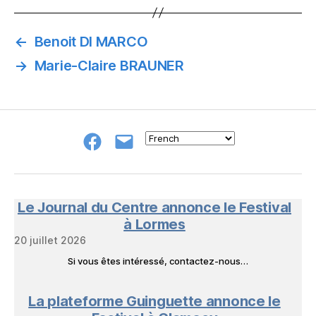
←
Benoit DI MARCO
→
Marie-Claire BRAUNER
Groupe
E-
FB
mail
NeL
à
Nature
en
Le Journal du Centre annonce le Festival
Livres
à Lormes
20 juillet 2026
Si vous êtes intéressé, contactez-nous…
La plateforme Guinguette annonce le