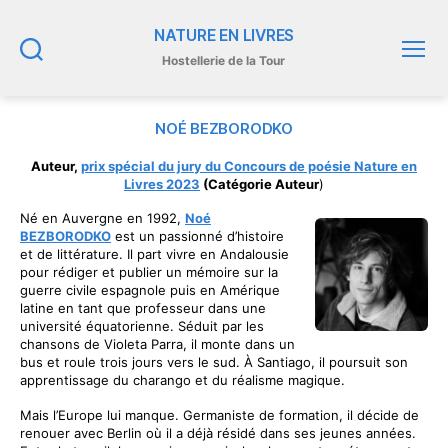
NATURE EN LIVRES
Hostellerie de la Tour
Recherche
Menu
NOÉ BEZBORODKO
Auteur,
prix spécial du jury du Concours de poésie Nature en
Livres 2023
(Catégorie Auteur
)
Né en Auvergne en 1992,
Noé
BEZBORODKO
est un passionné d’histoire
et de littérature. Il part vivre en Andalousie
pour rédiger et publier un mémoire sur la
guerre civile espagnole puis en Amérique
latine en tant que professeur dans une
université équatorienne. Séduit par les
chansons de Violeta Parra, il monte dans un
bus et roule trois jours vers le sud. À Santiago, il poursuit son
apprentissage du charango et du réalisme magique.
Mais l’Europe lui manque. Germaniste de formation, il décide de
renouer avec Berlin où il a déjà résidé dans ses jeunes années.