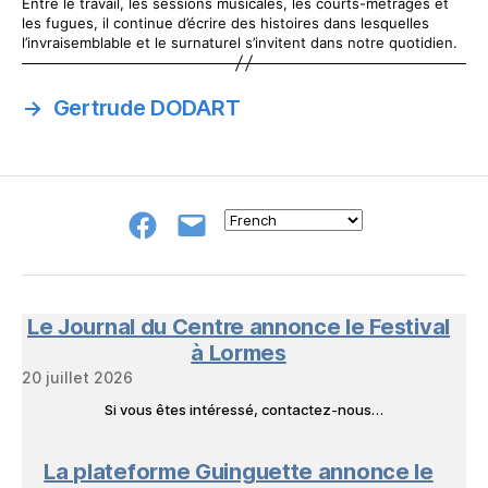
Entre le travail, les sessions musicales, les courts-métrages et
les fugues, il continue d’écrire des histoires dans lesquelles
l’invraisemblable et le surnaturel s’invitent dans notre quotidien.
→
Gertrude DODART
Groupe
E-
FB
mail
NeL
à
Nature
en
Le Journal du Centre annonce le Festival
Livres
à Lormes
20 juillet 2026
Si vous êtes intéressé, contactez-nous…
La plateforme Guinguette annonce le