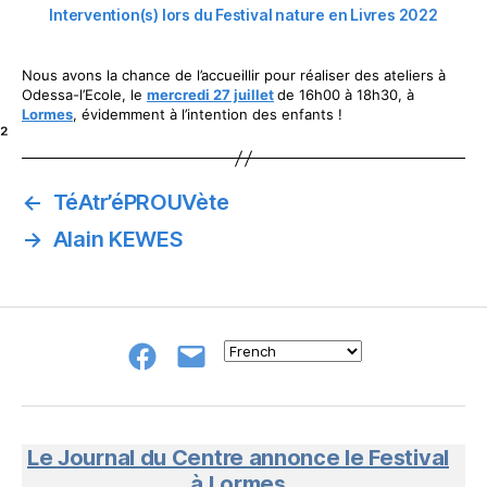
Intervention(s) lors du Festival nature en Livres 2022
Nous avons la chance de l’accueillir pour réaliser des ateliers à
Odessa-l’Ecole, le
mercredi 27 juillet
de 16h00 à 18h30, à
Lormes
, évidemment à l’intention des enfants !
²
←
TéAtr’éPROUVète
→
Alain KEWES
Groupe
E-
FB
mail
NeL
à
Nature
en
Le Journal du Centre annonce le Festival
Livres
à Lormes