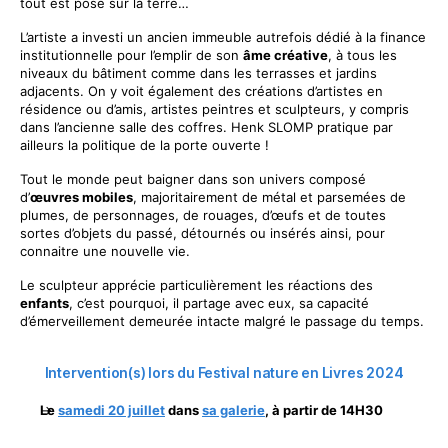
tout est posé sur la terre…
L’artiste a investi un ancien immeuble autrefois dédié à la finance
institutionnelle pour l’emplir de son
âme créative
, à tous les
niveaux du bâtiment comme dans les terrasses et jardins
adjacents. On y voit également des créations d’artistes en
résidence ou d’amis, artistes peintres et sculpteurs, y compris
dans l’ancienne salle des coffres. Henk SLOMP pratique par
ailleurs la politique de la porte ouverte !
Tout le monde peut baigner dans son univers composé
d’
œuvres mobiles
, majoritairement de métal et parsemées de
plumes, de personnages, de rouages, d’œufs et de toutes
sortes d’objets du passé, détournés ou insérés ainsi, pour
connaitre une nouvelle vie.
Le sculpteur apprécie particulièrement les réactions des
enfants
, c’est pourquoi, il partage avec eux, sa capacité
d’émerveillement demeurée intacte malgré le passage du temps.
Intervention(s) lors du Festival nature en Livres 2024
Le
samedi 20 juillet
dans
sa galerie
, à partir de 14H30