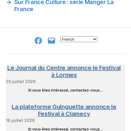
→
Sur France Culture : série Manger La
France
Groupe
E-
FB
mail
NeL
à
Nature
en
Le Journal du Centre annonce le Festival
Livres
à Lormes
20 juillet 2026
Si vous êtes intéressé, contactez-nous…
La plateforme Guinguette annonce le
Festival à Clamecy
16 juillet 2026
Si vous êtes intéressé, contactez-nous…