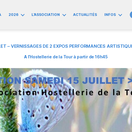
A
2026
L’ASSOCIATION
ACTUALITÉS
INFOS
LLET – VERNISSAGES DE 2 EXPOS PERFORMANCES ARTISTIQU
A
l’Hostellerie de la Tour à partir de 16h45