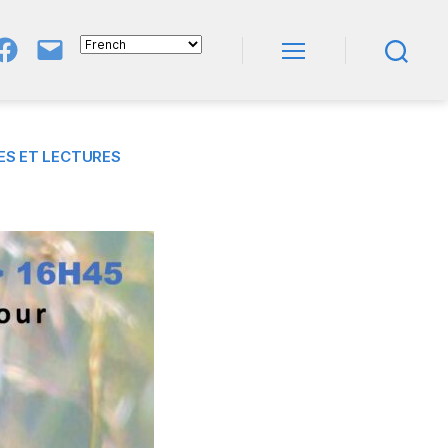
Groupe
E-
FB
Mail
Menu
Recherche
NeL
À
Nature
En
Livres
ES ET LECTURES