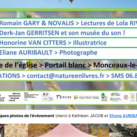
ques photos de l’évènement
(merci à Kathleen JACOB et
Eliane AURIB