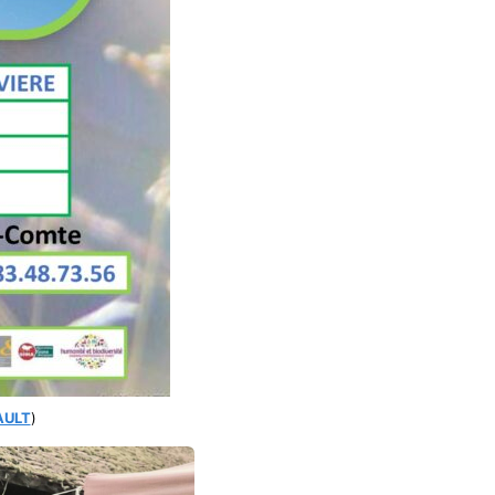
AULT
)