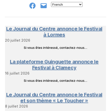
Groupe
E-
FB
mail
NeL
à
Nature
en
Le Journal du Centre annonce le Festival
Livres
à Lormes
20 juillet 2026
Si vous êtes intéressé, contactez-nous…
La plateforme Guinguette annonce le
Festival à Clamecy
16 juillet 2026
Si vous êtes intéressé, contactez-nous…
Le Journal du Centre annonce le Festival
et son thème « Le Toucher »
8 juillet 2026