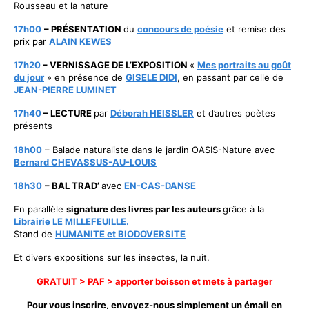
Rousseau et la nature
17h00
– PRÉSENTATION
du
concours de poésie
et remise des
prix par
ALAIN KEWES
17h20
– VERNISSAGE DE L’EXPOSITION
«
Mes portraits au goût
du jour
» en présence de
GISELE DIDI
, en passant par celle de
JEAN-PIERRE LUMINET
17h40
– LECTURE
par
Déborah HEISSLER
et d’autres poètes
présents
18h00
– Balade naturaliste dans le jardin OASIS-Nature avec
Bernard CHEVASSUS-AU-LOUIS
18h30
– BAL TRAD’
avec
EN-CAS-DANSE
En parallèle
signature des livres par les auteurs
grâce à la
Librairie LE MILLEFEUILLE.
Stand de
HUMANITE et BIODOVERSITE
Et divers expositions sur les insectes, la nuit.
GRATUIT > PAF > apporter boisson et mets à partager
Pour vous inscrire, envoyez-nous simplement un émail en