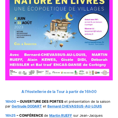
A
l’Hostellerie de la Tour à partir de 16h00
16h00
– OUVERTURE DES PORTES
et présentation de la saison
par
Gertrude DODART
et
Bernard CHEVASSUS-AU-LOUIS
16h25
– CONFÉRENCE
de
Martin RUEFF
sur Jean-Jacques