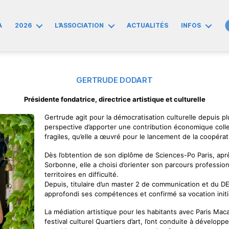
A
2026
L’ASSOCIATION
ACTUALITÉS
INFOS
GERTRUDE DODART
Présidente fondatrice, directrice artistique et culturelle
Gertrude agit pour la démocratisation culturelle depuis pl
perspective d’apporter une contribution économique collec
fragiles, qu’elle a œuvré pour le lancement de la coopérati
Dès l’obtention de son diplôme de Sciences-Po Paris, aprè
Sorbonne, elle a choisi d’orienter son parcours professionn
territoires en difficulté.
Depuis, titulaire d’un master 2 de communication et du DE
approfondi ses compétences et confirmé sa vocation initi
La médiation artistique pour les habitants avec Paris Mac
festival culturel Quartiers d’art, l’ont conduite à développe