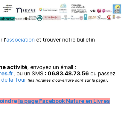
r l'
association
et trouver notre bulletin
ne activité
, envoyez un émail :
es.fr
, ou un SMS :
06.83.48.73.56
ou passez
 de la Tour
.
(les horaires d'ouverture sont sur la page)
joindre
la page Facebook Nature en Livres