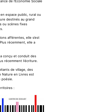
nance de l’Économie Sociale
en espace public, rural ou
gure destinés au grand
ns ou scènes fixes
s.
ions afférentes, elle s’est
 Plus récemment, elle a
e a conçu et conduit des
plus récemment l
‘
écriture.
itants de village, des
re Nature en Livres est
e poésie.
ritoires :