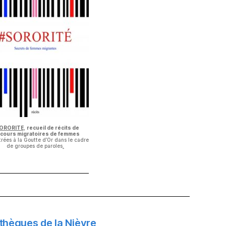
ORORITE
,
recueil de récits de
cours migratoires de femmes
rées à la Goutte d’Or dans le cadre
de groupes de paroles
.
thèques de la Nièvre