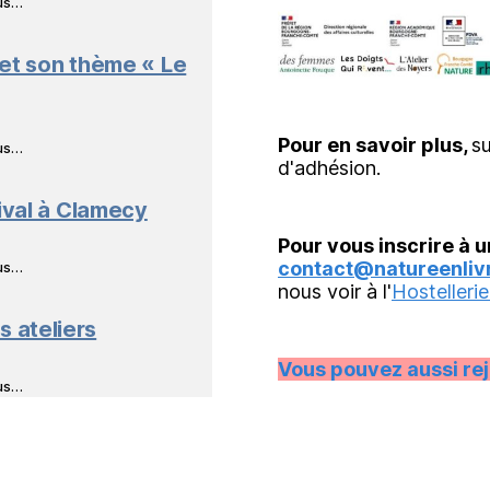
ous…
 et son thème « Le
Pour en savoir plus,
su
ous…
d'adhésion.
ival à Clamecy
Pour vous inscrire à u
contact@natureenlivr
ous…
nous voir à l'
Hostellerie
s ateliers
Vous pouvez aussi re
ous…