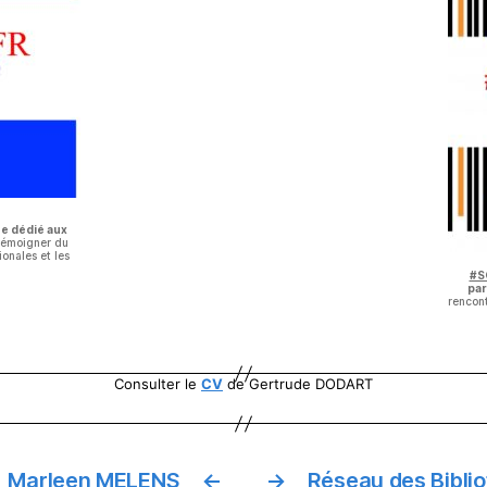
e dédié aux
témoigner du
ionales et les
#S
par
rencont
Consulter le
CV
de Gertrude DODART
Marleen MELENS
←
→
Réseau des Biblio