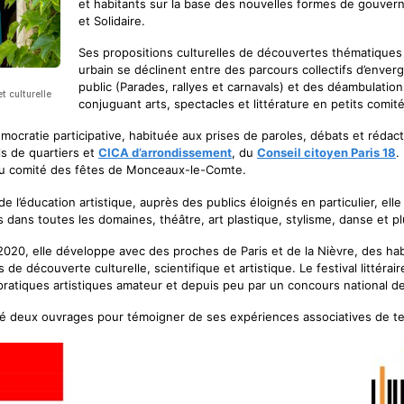
et habitants sur la base des nouvelles formes de gouver
et Solidaire.
Ses propositions culturelles de découvertes thématiques 
urbain se déclinent entre des parcours collectifs d’enver
public (Parades, rallyes et carnavals) et des déambulatio
t culturelle
conjuguant arts, spectacles et littérature en petits comité
émocratie participative, habituée aux prises de paroles, débats et rédact
ls de quartiers et
CICA d’arrondissement
, du
Conseil citoyen Paris 18
.
 du comité des fêtes de Monceaux-le-Comte.
e l’éducation artistique, auprès des publics éloignés en particulier, ell
ifs dans toutes les domaines, théâtre, art plastique, stylisme, danse et 
 2020, elle développe avec des proches de Paris et de la Nièvre, des hab
de découverte culturelle, scientifique et artistique. Le festival littérai
pratiques artistiques amateur et depuis peu par un concours national d
gé deux ouvrages pour témoigner de ses expériences associatives de ter