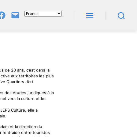
Groupe
E-
FB
Mail
Menu
Recherche
NeL
À
Nature
En
Livres
us de 20 ans, c’est dans la
tive aux territoires les plus
ve Quartiers d’art.
s des études juridiques à la
el vers la culture et les
JEPS Culture, elle a
ale.
adam et la direction du
r l’entraide entre touristes