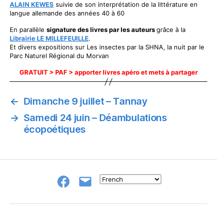
ALAIN KEWES
suivie de son interprétation de la littérature en
langue allemande des années 40 à 60
En parallèle
signature des livres par les auteurs
grâce à la
Librairie LE MILLEFEUILLE
.
Et divers expositions sur Les insectes par la SHNA, la nuit par le
Parc Naturel Régional du Morvan
GRATUIT > PAF > apporter livres apéro et mets à partager
←
Dimanche 9 juillet – Tannay
→
Samedi 24 juin – Déambulations
écopoétiques
Groupe
E-
FB
mail
NeL
à
Nature