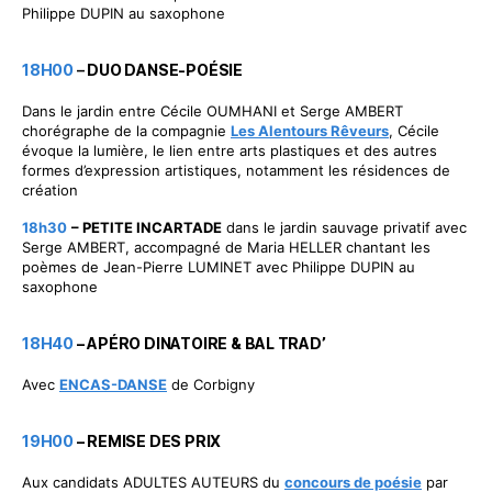
Philippe DUPIN au saxophone
18H00
–
DUO DANSE-POÉSIE
Dans le jardin entre Cécile OUMHANI et Serge AMBERT
chorégraphe de la compagnie
Les Alentours Rêveurs
, Cécile
évoque la lumière, le lien entre arts plastiques et des autres
formes d’expression artistiques, notamment les résidences de
création
18h30
– PETITE INCARTADE
dans le jardin sauvage privatif avec
Serge AMBERT, accompagné de Maria HELLER chantant les
poèmes de Jean-Pierre LUMINET avec Philippe DUPIN au
saxophone
18H40
– APÉRO DINATOIRE & BAL TRAD’
Avec
ENCA
S
-DANSE
de Corbigny
19H00
– REMISE DES PRIX
Aux candidats ADULTES AUTEURS du
concours de poésie
par