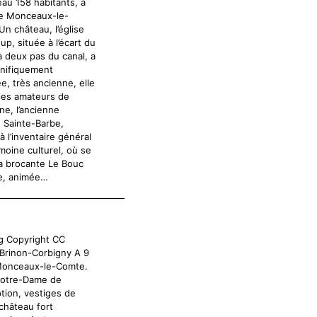
eau 158 habitants, à
e Monceaux-le-
n château, l’église
up, située à l’écart du
 à deux pas du canal, a
nifiquement
e, très ancienne, elle
 les amateurs de
ne, l’ancienne
e Sainte-Barbe,
à l’inventaire général
moine culturel, où se
la brocante Le Bouc
e, animée…
g Copyright CC
Brinon-Corbigny A 9
Monceaux-le-Comte.
Notre-Dame de
tion, vestiges de
 château fort