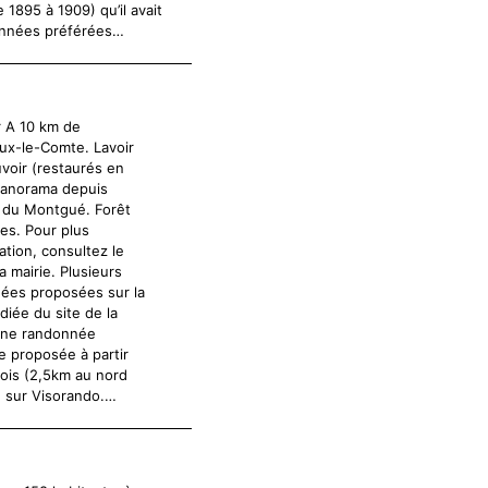
1895 à 1909) qu’il avait
données préférées…
r A 10 km de
x-le-Comte. Lavoir
uvoir (restaurés en
panorama depuis
n du Montgué. Forêt
es. Pour plus
ation, consultez le
la mairie. Plusieurs
ées proposées sur la
diée du site de la
Une randonnée
e proposée à partir
ois (2,5km au nord
) sur Visorando.…