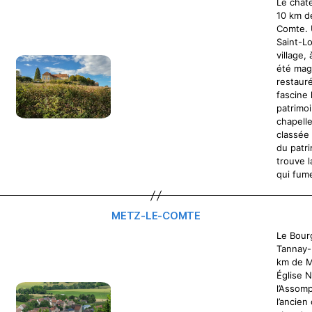
Le chât
10 km d
Comte. U
Saint-Lo
village,
été mag
restauré
fascine
patrimoi
chapell
classée 
du patri
trouve 
qui fum
METZ-LE-COMTE
Le Bour
Tannay-
km de 
Église 
l’Assomp
l’ancien