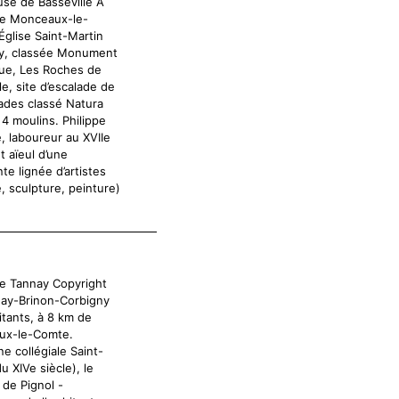
use de Basseville A
e Monceaux-le-
Église Saint-Martin
y, classée Monument
que, Les Roches de
le, site d’escalade de
des classé Natura
4 moulins. Philippe
, laboureur au XVIIe
et aïeul d’une
te lignée d’artistes
, sculpture, peinture)
de Tannay Copyright
ay-Brinon-Corbigny
itants, à 8 km de
ux-le-Comte.
ne collégiale Saint-
u XIVe siècle), le
 de Pignol -