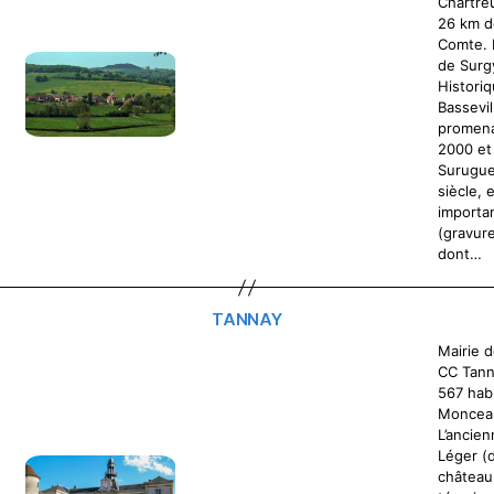
Chartre
26 km d
Comte. 
de Surg
Histori
Bassevil
promena
2000 et 
Surugue
siècle, 
importan
(gravure
dont…
TANNAY
Mairie 
CC Tann
567 hab
Moncea
L’ancien
Léger (d
château