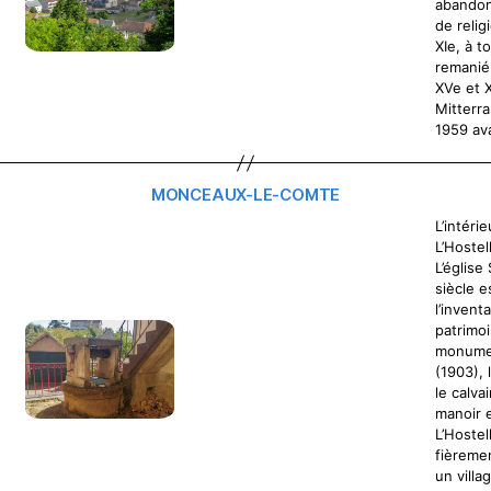
abandon
de relig
XIe, à t
remanié 
XVe et X
Mitterra
1959 av
MONCEAUX-LE-COMTE
L’intérie
L’Hostel
L’église
siècle e
l’invent
patrimoi
monumen
(1903), 
le calva
manoir 
L’Hostel
fièremen
un villa