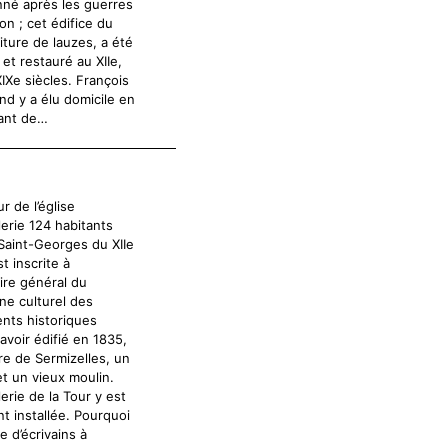
né après les guerres
ion ; cet édifice du
oiture de lauzes, a été
et restauré au XIIe,
IXe siècles. François
nd y a élu domicile en
ant de…
ur de l’église
lerie 124 habitants
 Saint-Georges du XIIe
st inscrite à
aire général du
ne culturel des
ts historiques
lavoir édifié en 1835,
ire de Sermizelles, un
et un vieux moulin.
lerie de la Tour y est
t installée. Pourquoi
ge d’écrivains à