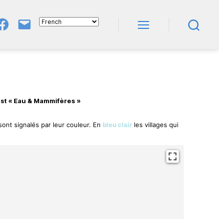
Groupe
E-
FB
Mail
Menu
Recherche
NeL
À
Nature
En
Livres
 est « Eau & Mammifères »
ont signalés par leur couleur. En
bleu clair
les villages qui