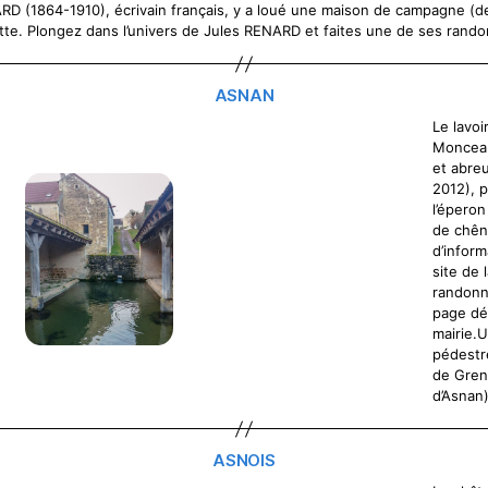
D (1864-1910), écrivain français, y a loué une maison de campagne (de 
te. Plongez dans l’univers de Jules RENARD et faites une de ses ran
ASNAN
Le lavoi
Monceau
et abre
2012), 
l’épero
de chên
d’inform
site de 
randonn
page dé
mairie.
pédestr
de Gren
d’Asnan
ASNOIS