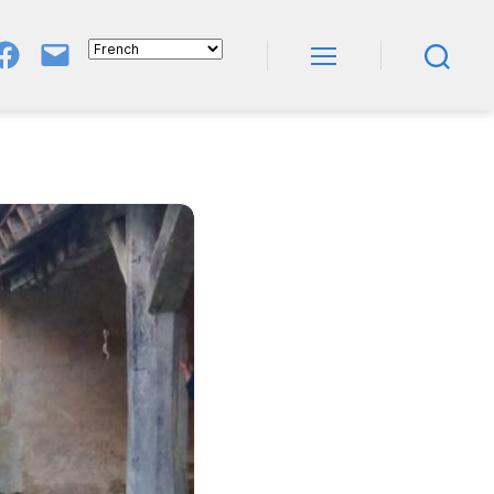
Groupe
E-
FB
Mail
Menu
Recherche
NeL
À
Nature
En
Livres