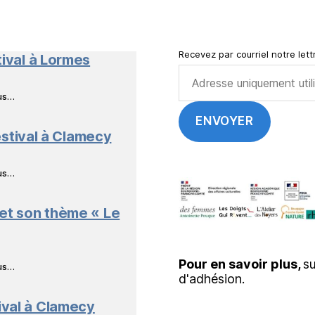
en
Livres
Recevez par courriel notre lettr
tival à Lormes
ous…
stival à Clamecy
ous…
 et son thème « Le
Pour en savoir plus,
su
ous…
d'adhésion.
ival à Clamecy