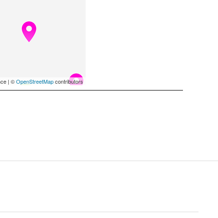
ce | ©
OpenStreetMap
contributors
2