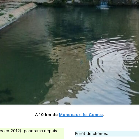
A 10 km de
Monceaux-le-Comte
.
rés en 2012), panorama depuis
Forêt de chênes.