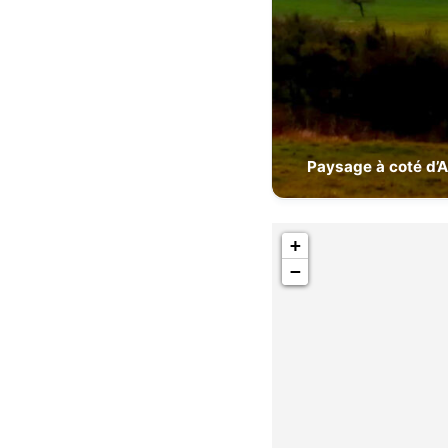
Paysage à coté d’
+
−