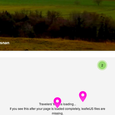
Asnan
2
Travelers' Map is loading...
If you see this after your page is loaded completely, leafletJS files are
missing.