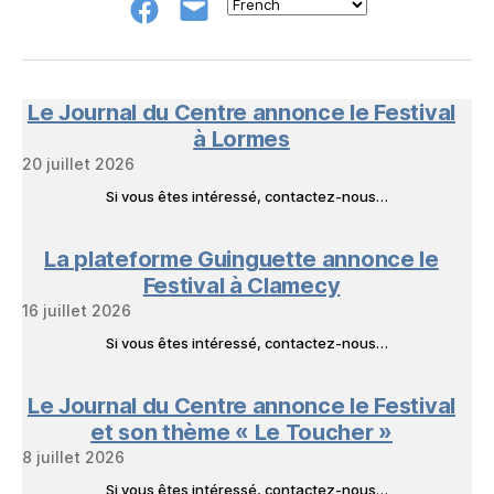
Groupe
E-
FB
mail
NeL
à
Nature
en
Le Journal du Centre annonce le Festival
Livres
à Lormes
20 juillet 2026
Si vous êtes intéressé, contactez-nous…
La plateforme Guinguette annonce le
Festival à Clamecy
16 juillet 2026
Si vous êtes intéressé, contactez-nous…
Le Journal du Centre annonce le Festival
et son thème « Le Toucher »
8 juillet 2026
Si vous êtes intéressé, contactez-nous…