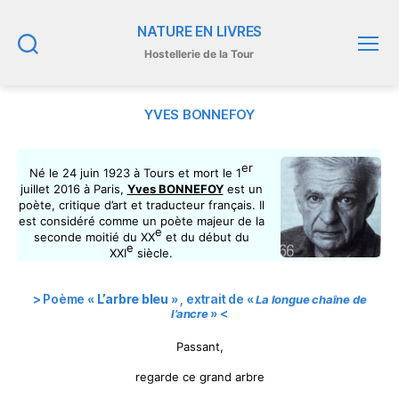
NATURE EN LIVRES
Hostellerie de la Tour
Recherche
Menu
YVES BONNEFOY
er
Né le 24 juin 1923 à Tours et mort le 1
juillet 2016 à Paris,
Yves BONNEFOY
est un
poète, critique d’art et traducteur français. Il
est considéré comme un poète majeur de la
e
seconde moitié du XX
et du début du
e
XXI
siècle.
> Poème «
L’arbre bleu
» , extrait de «
La longue chaîne de
» <
l’ancre
Passant,
regarde ce grand arbre