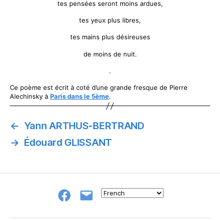
tes pensées seront moins ardues,
tes yeux plus libres,
tes mains plus désireuses
de moins de nuit.
.
Ce poème est écrit à coté d’une grande fresque de Pierre
Alechinsky à
Paris dans le 5ème
.
←
Yann ARTHUS-BERTRAND
→
Édouard GLISSANT
Groupe
E-
FB
mail
NeL
à