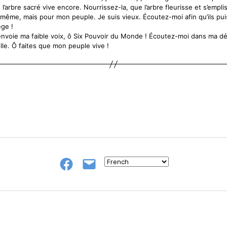
 l’arbre sacré vive encore. Nourrissez-la, que l’arbre fleurisse et s’empl
ême, mais pour mon peuple. Je suis vieux. Écoutez-moi afin qu’ils pui
ège !
nvoie ma faible voix, ô Six Pouvoir du Monde ! Écoutez-moi dans ma dét
lle. Ô faites que mon peuple vive !
Groupe
E-
FB
mail
NeL
à
Nature
en
Livres