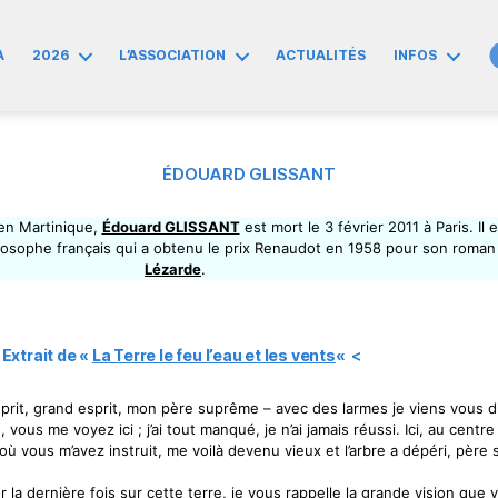
A
2026
L’ASSOCIATION
ACTUALITÉS
INFOS
ÉDOUARD GLISSANT
en Martinique,
Édouard GLISSANT
est mort le 3 février 2011 à Paris. Il 
ilosophe français qui a obtenu le prix Renaudot en 1958 pour son roma
Lézarde
.
>
Extrait de «
La Terre le feu l’eau et les vents
«
<
rit, grand esprit, mon père suprême – avec des larmes je viens vous dir
, vous me voyez ici ; j’ai tout manqué, je n’ai jamais réussi. Ici, au cen
 où vous m’avez instruit, me voilà devenu vieux et l’arbre a dépéri, pèr
la dernière fois sur cette terre, je vous rappelle la grande vision que 