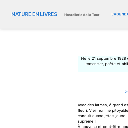
NATURE EN LIVRES
L’AGEND
Hostellerie de la Tour
Né le 21 septembre 1928 
romancier, poète et ph
Avec des larmes, ô grand esp
fleuri. Vieil homme pitoyable
conduit quand j’étais jeune,
suprême !
À nouveau et peut-être pour 