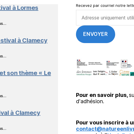
Recevez par courriel notre lettr
tival à Lormes
ous…
stival à Clamecy
ous…
 et son thème « Le
Pour en savoir plus,
su
ous…
d'adhésion.
ival à Clamecy
Pour vous inscrire à u
contact@natureenlivr
ous…