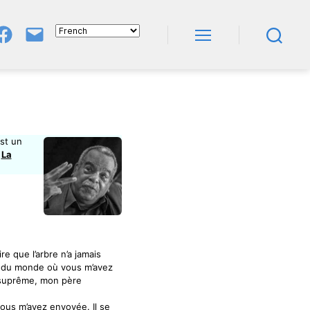
Groupe
E-
FB
Mail
Menu
Recherche
NeL
À
Nature
En
Livres
est un
n
La
e que l’arbre n’a jamais
tre du monde où vous m’avez
e suprême, mon père
vous m’avez envoyée. Il se