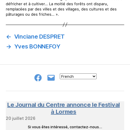
défricher et à cultiver… La moitié des forêts ont disparu,
remplacées par des villes et des villages, des cultures et des
pâturages ou des friches… ».
←
Vinciane DESPRET
→
Yves BONNEFOY
Groupe
E-
FB
mail
NeL
à
Nature
en
Le Journal du Centre annonce le Festival
Livres
à Lormes
20 juillet 2026
Si vous êtes intéressé, contactez-nous…