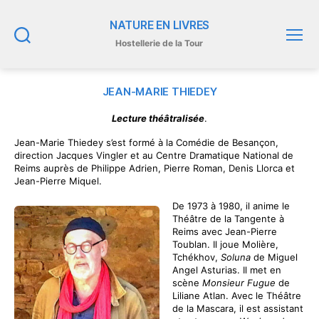
NATURE EN LIVRES
Hostellerie de la Tour
Recherche
Menu
JEAN-MARIE THIEDEY
Lecture théâtralisée
.
Jean-Marie Thiedey s’est formé à la Comédie de Besançon,
direction Jacques Vingler et au Centre Dramatique National de
Reims auprès de Philippe Adrien, Pierre Roman, Denis Llorca et
Jean-Pierre Miquel.
De 1973 à 1980, il anime le
Théâtre de la Tangente à
Reims avec Jean-Pierre
Toublan. Il joue Molière,
Tchékhov,
Soluna
de Miguel
Angel Asturias. Il met en
scène
Monsieur Fugue
de
Liliane Atlan. Avec le Théâtre
de la Mascara, il est assistant