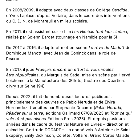
En 2008/2009, Il adapte avec deux classes de Collège
Candide
,
d’Yves Laplace, d’après Voltaire, dans le cadre des interventions
du C. D. N. de Montreuil en milieu scolaire.
En 2011, il est assistant sur le film
Les Himbas font leur cinéma
,
réalisé par Solenn Bardet (tournage en Namibie pour la 5)
De 2012 à 2016, il adapte et met en scène
Le rêve de Madoff
de
Dominique Manotti avec Jean de Coninck dans le rôle de
l’escroc.
En 2017, il joue
Français encore un effort si vous voulez
être
républicains
, du Marquis de Sade, mise en scène par Hervé
Loichemol à la Manufacture des Œillets, théâtre des Quartiers
d’Ivry sur Seine (94)
Depuis 2022, il fait de nombreuses lectures publiques,
principalement des œuvres de Pablo Neruda et de Elvira
Hernandez, traduites par Stéphanie Decante (
Pablo Neruda,
Résider sur la terre
, éditions Gallimard 07/09/2023 et
Tout ce qui
vole n’est pas oiseau
Editions Eres 2025). Et depuis plusieurs
années dans le cadre du festival Nature en Livres – direction et
animation Gertrude DODART – il a donné voix à Antoine de Saint-
Exupéry, Emily Dickinson, Colette, Voltaire, Grand Corps Malade,