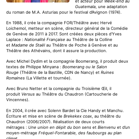
et acteur pour
Week-end au
Guatemala
, une adaptation
du roman de M.A. Asturias pour le festival d’Avignon (1974).
En 1988, il crée la compagnie FOR/Théâtre avec Hervé
Loichemol, metteur en scène, directeur général de la Comédie
de Genève de 2011 à 2017. Sont créées deux pièces d’Yves
Laplace :
Nationalité Française
au Théâtre de la Colline
et
Madame de Staël
au Théâtre de Poche à Genève et au
Théâtre des Athévains, dont il assure la production.
Avec Michel Dydim et la compagnie Boomerang, il produit deux
textes de Philippe Minyana :
Boomerang ou le Salon
Rouge
(Théâtre de la Bastille, CDN de Nancy) et
Ruines
Romaines
(La Villette et tournée).
Avec Bruno Netter et la compagnie du Troisième Œil, il
produit
Versus
au Théâtre du Chaudron (Cartoucherie de
Vincennes).
En 2004, il
crée avec Solenn Bardet la Cie Handy et Manchu.
Écriture et mise en scène de
Brekekex coax
, au théâtre du
Chaudron (2006/2007). Réalisation de deux courts
métrages :
Une union en dépit du bon sens
et
Bienvenu
et d’un
moyen-métrage
Fréquel-Fontarabie, des faubourgs au plan
climat
.