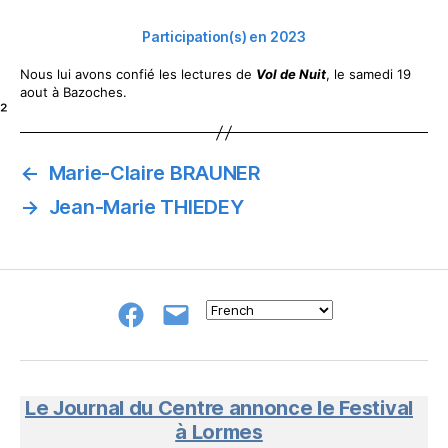
Participation(s) en 2023
Nous lui avons confié les lectures de
Vol de Nuit
, le samedi 19
aout à Bazoches.
²
←
Marie-Claire BRAUNER
→
Jean-Marie THIEDEY
Groupe
E-
FB
mail
NeL
à
Nature
en
Le Journal du Centre annonce le Festival
Livres
à Lormes