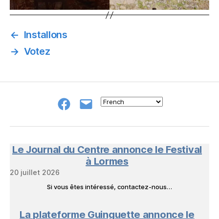
←
Installons
→
Votez
Groupe
E-
FB
mail
NeL
à
Nature
en
Le Journal du Centre annonce le Festival
Livres
à Lormes
20 juillet 2026
Si vous êtes intéressé, contactez-nous…
La plateforme Guinguette annonce le