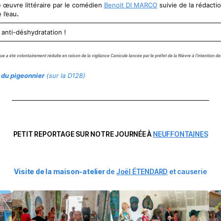
e œuvre littéraire par le comédien
Benoit DI MARCO
suivie de la rédacti
 l’eau
.
 anti-déshydratation !
tique a été volontairement réduite en raison de la vigilance Canicule lancée par le préfet de la Nièvre à l’intention 
 du pigeonnier
(sur la D128)
PETIT REPORTAGE SUR NOTRE JOURNÉE À
NEUFFONTAINES
Visite de la maison-atelier
de
Joël ÉTENDARD
et causerie