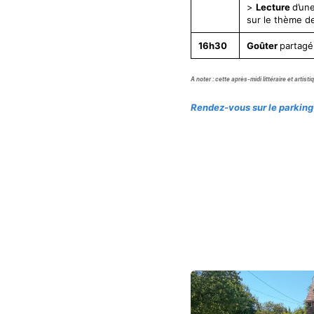
>
Lecture
d’un
sur le thème de
16h30
Goûter
partagé
A noter : cette après-midi littéraire et artis
Rendez-vous sur le parking