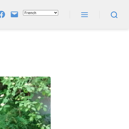
Groupe
E-
FB
Mail
Menu
Recherche
NeL
À
Nature
En
Livres