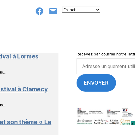
Groupe
E-
FB
mail
NeL
à
Nature
en
Livres
Recevez par courriel notre lettr
tival à Lormes
ous…
stival à Clamecy
ous…
 et son thème « Le