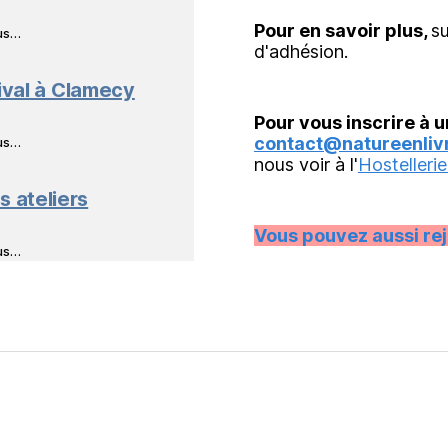
Pour en savoir plus,
su
ous…
d'adhésion.
ival à Clamecy
Pour vous inscrire à u
contact@natureenlivr
ous…
nous voir à l'
Hostellerie
s ateliers
Vous pouvez aussi re
ous…