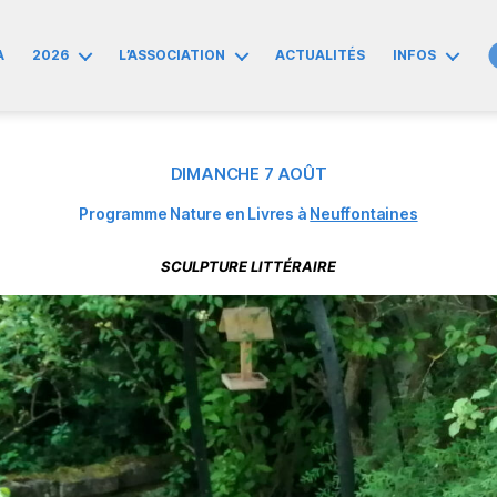
A
2026
L’ASSOCIATION
ACTUALITÉS
INFOS
DIMANCHE 7 AOÛT
Programme Nature en Livres à
Neuffontaines
SCULPTURE LITTÉRAIRE