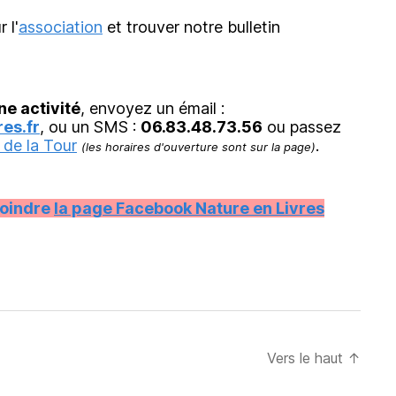
r l'
association
et trouver notre bulletin
ne activité
, envoyez un émail :
es.fr
, ou un SMS :
06.83.48.73.56
ou passez
 de la Tour
.
(les horaires d'ouverture sont sur la page)
joindre
la page Facebook Nature en Livres
Vers le haut
↑