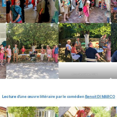
Photo Geneviève PEIGNE
Lecture
d’une œuvre littéraire par le comédien
Benoit DI MARCO